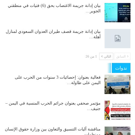
بيان إدانة جريمة الاغتصاب بحق (6) فتيات في منطقتي
الجوير…
بيان إدانة جريمة قصف طيران العدوان السعودي لمنازل
آهلة…
السابق
التالي
1 من 26
ندوات
فعالية بعنوان: إحصائيات 3 سنوات من الحرب على
اليمن على طاولة…
مؤتمر صحفي بعنوان جرائم الحرب المنسية في اليمن –
جنيف…
مناقشة آليات التنسيق والتعاون بين وزارة حقوق الإنسان
ومنظمات…