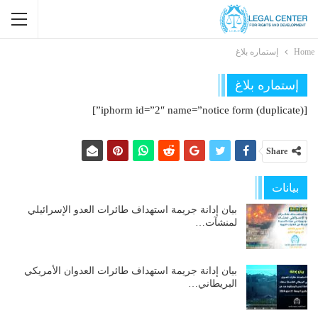
Home
إستماره بلاغ
إستماره بلاغ
[iphorm id=”2″ name=”notice form (duplicate)”]
Share
بيانات
بيان إدانة جريمة استهداف طائرات العدو الإسرائيلي
لمنشآت…
بيان إدانة جريمة استهداف طائرات العدوان الأمريكي
البريطاني…