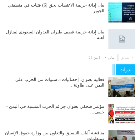
بيان إدانة جريمة الاغتصاب بحق (6) فتيات في منطقتي
الجوير…
بيان إدانة جريمة قصف طيران العدوان السعودي لمنازل
آهلة…
السابق
التالي
1 من 26
ندوات
فعالية بعنوان: إحصائيات 3 سنوات من الحرب على
اليمن على طاولة…
مؤتمر صحفي بعنوان جرائم الحرب المنسية في اليمن –
جنيف…
مناقشة آليات التنسيق والتعاون بين وزارة حقوق الإنسان
ومنظمات…