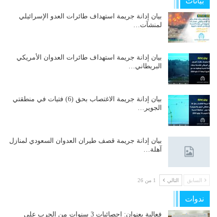
بيانات
بيان إدانة جريمة استهداف طائرات العدو الإسرائيلي
لمنشآت…
بيان إدانة جريمة استهداف طائرات العدوان الأمريكي
البريطاني…
بيان إدانة جريمة الاغتصاب بحق (6) فتيات في منطقتي
الجوير…
بيان إدانة جريمة قصف طيران العدوان السعودي لمنازل
آهلة…
السابق
التالي
1 من 26
ندوات
فعالية بعنوان: إحصائيات 3 سنوات من الحرب على