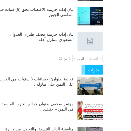
بيان إدانة جريمة الاغتصاب بحق (6) فتيات
منطقتي الجوير…
بيان إدانة جريمة قصف طيران العدوان
السعودي لمنازل آهلة…
السابق
التالي
1 من 26
ندوات
فعالية بعنوان: إحصائيات 3 سنوات من الحر
على اليمن على طاولة…
مؤتمر صحفي بعنوان جرائم الحرب المنسية
في اليمن – جنيف…
مناقشة آليات التنسيق والتعاون بين وزارة