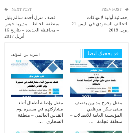
NEXT POST
PREV POST
إحصائية أولية لإنتهاكات
قصف منزل أحمد سالم بليل
التحالف السعودي في اليمن 21
بمنطقة الحائط – مديرية حيس
إبريل 2018
– محافظة الحديدة – بتاريخ 16
أبريل 2017
قد يعجبك ايضا
المزيد عن المؤلف
مقتل وجرح مدنيين بقصف
مقتل وإصابة أطفال أثناء
مبنى سكن موظفي
مشاركتهم في مسيرة يوم
المؤسسة العامة للاتصالات –
القدس العالمي – منطقة
منطقة عجامة –…
السحاري –…