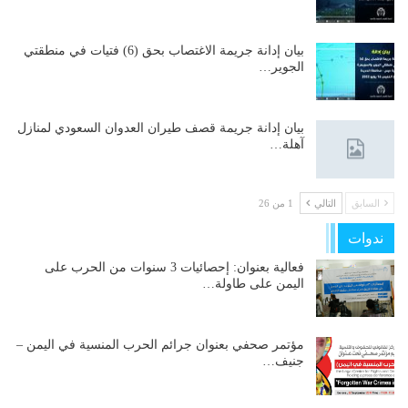
بيان إدانة جريمة الاغتصاب بحق (6) فتيات في منطقتي
الجوير…
بيان إدانة جريمة قصف طيران العدوان السعودي لمنازل
آهلة…
السابق
التالي
1 من 26
ندوات
فعالية بعنوان: إحصائيات 3 سنوات من الحرب على
اليمن على طاولة…
مؤتمر صحفي بعنوان جرائم الحرب المنسية في اليمن –
جنيف…