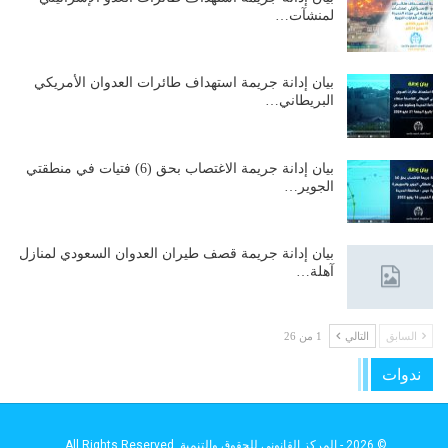
لمنشآت…
بيان إدانة جريمة استهداف طائرات العدوان الأمريكي
البريطاني…
بيان إدانة جريمة الاغتصاب بحق (6) فتيات في منطقتي
الجوير…
بيان إدانة جريمة قصف طيران العدوان السعودي لمنازل
آهلة…
السابق
التالي
1 من 26
ندوات
© 2026 - المركز القانوني للحقوق والتنمية. All Rights Reserved.