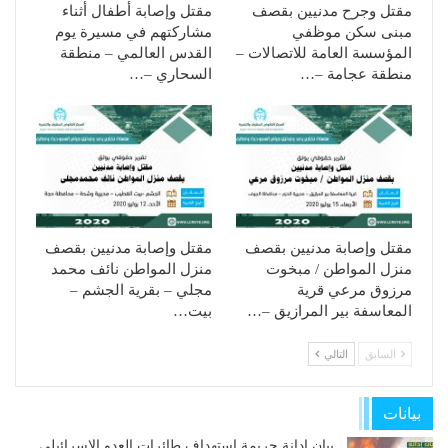
مقتل وجرح مدنيين بقصف
مقتل وإصابة أطفال أثناء
مبنى سكن موظفي
مشاركتهم في مسيرة يوم
المؤسسة العامة للاتصالات –
القدس العالمي – منطقة
منطقة عجامة –…
السحاري –…
مقتل وإصابة مدنيين بقصف
مقتل وإصابة مدنيين بقصف
منزل المواطن / مبخوت
منزل المواطن نائف محمد
مرزوق مرعي قرية
مجلي – بقرية الجشم –
المعاسفة بير المرازيق –…
بيت…
السابق
التالي
بيانات
بيان إدانة جريمة استهداف طائرات العدو الإسرائيلي