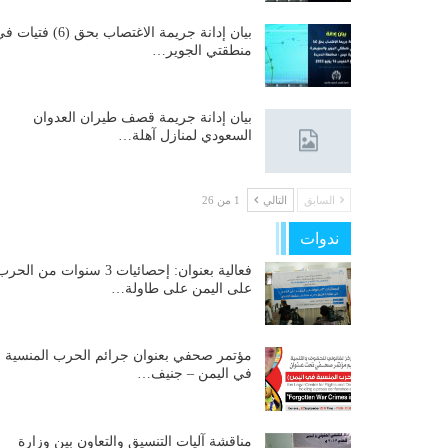
بيان إدانة جريمة الاغتصاب بحق (6) فتيات
منطقتي الجوير…
بيان إدانة جريمة قصف طيران العدوان
السعودي لمنازل آهلة…
السابق
التالي
1 من 26
ندوات
فعالية بعنوان: إحصائيات 3 سنوات من الحر
على اليمن على طاولة…
مؤتمر صحفي بعنوان جرائم الحرب المنسية
في اليمن – جنيف…
مناقشة آليات التنسيق والتعاون بين وزارة