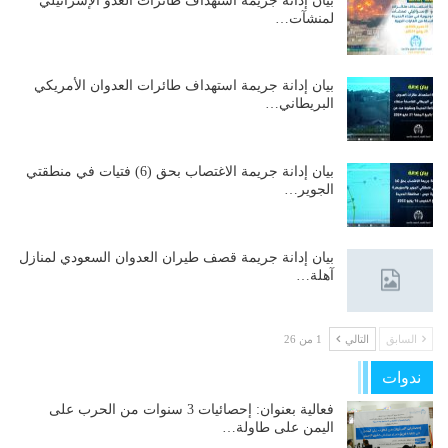
بيان إدانة جريمة استهداف طائرات العدو الإسرائيلي
لمنشآت…
بيان إدانة جريمة استهداف طائرات العدوان الأمريكي
البريطاني…
بيان إدانة جريمة الاغتصاب بحق (6) فتيات في منطقتي
الجوير…
بيان إدانة جريمة قصف طيران العدوان السعودي لمنازل
آهلة…
السابق
التالي
1 من 26
ندوات
فعالية بعنوان: إحصائيات 3 سنوات من الحرب على
اليمن على طاولة…