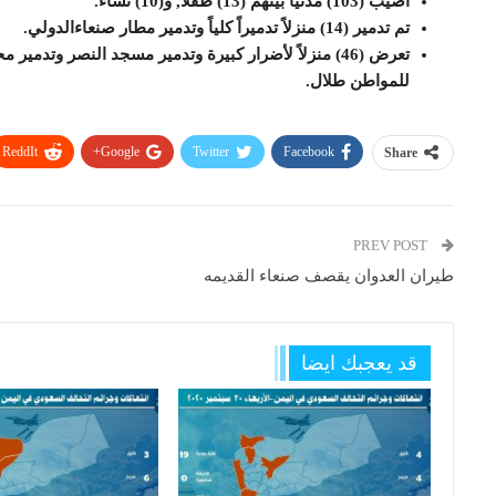
أصيب (103) مدنياً بينهم (13) طفلاً, و(10) نساء.
تم تدمير (14) منزلاً تدميراً كلياً وتدمير مطار صنعاءالدولي.
تعرض (46) منزلاً لأضرار كبيرة وتدمير مسجد النصر وت
للمواطن طلال.
ReddIt
Google+
Twitter
Facebook
Share
PREV POST
طيران العدوان يقصف صنعاء القديمه
قد يعجبك ايضا