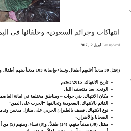
 في
انتهاكات وجرائم السعودية وحلفائها في اليمن بتاريخ 
Last updated
أبريل 12, 2017
((قتل 30 مدنياً أغلبهم أطفال ونساء-وإصابة 103 مدنياً بينهم أطفال ونساء- وتدمير60 منزل))
ب
تاريخ الانتهاك: 26/3/2015م
الوقت: بعد منتصف الليل
مكان الانتهاك: بني حوات – ومناطق مختلفة في امانة العاصم
القائم بالانتهاك: السعودية وتحالفها “الحرب على اليمن”
نوع الانتهاك: قصف بالطيران الحربي على منازل مدنيين وتدم
الضحايا والأضرار:-
مقتل (30) مدنياً بينهم، (14) طفلاً , و(8) نساء, وبينهم (5) من أسرة واحدة, و(5) آخرين من أسرة أخرى.