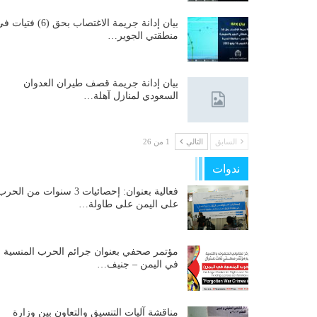
بيان إدانة جريمة الاغتصاب بحق (6) فتيات
منطقتي الجوير…
بيان إدانة جريمة قصف طيران العدوان
السعودي لمنازل آهلة…
السابق
التالي
1 من 26
ندوات
فعالية بعنوان: إحصائيات 3 سنوات من الحر
على اليمن على طاولة…
مؤتمر صحفي بعنوان جرائم الحرب المنسية
في اليمن – جنيف…
مناقشة آليات التنسيق والتعاون بين وزارة