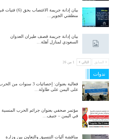
بيان إدانة جريمة الاغتصاب بحق (6) فتيات
منطقتي الجوير…
بيان إدانة جريمة قصف طيران العدوان
السعودي لمنازل آهلة…
السابق
التالي
1 من 26
ندوات
فعالية بعنوان: إحصائيات 3 سنوات من الحر
على اليمن على طاولة…
مؤتمر صحفي بعنوان جرائم الحرب المنسية
في اليمن – جنيف…
مناقشة آليات التنسيق والتعاون بين وزارة