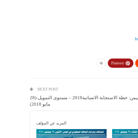
h
Pinterest
NEXT POST
اﻟﻴﻤﻦ: ﺧﻄﺔ اﻻﺳﺘﺠﺎﺑﺔ اﻻﻧﺴﺎﻧﻴﺔ2018 – ﻣﺴﺘﻮى اﻟﺘﻤﻮﻳﻞ-(28
مايو 2018)
المزيد عن المؤلف