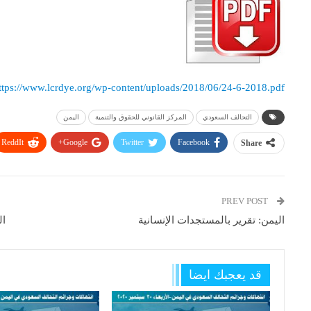
ttps://www.lcrdye.org/wp-content/uploads/2018/06/24-6-2018.pdf
التحالف السعودي
المركز القانوني للحقوق والتنمية
اليمن
ReddIt
Google+
Twitter
Facebook
Share
PREV POST
اليمن: تقرير بالمستجدات الإنسانية
قد يعجبك ايضا