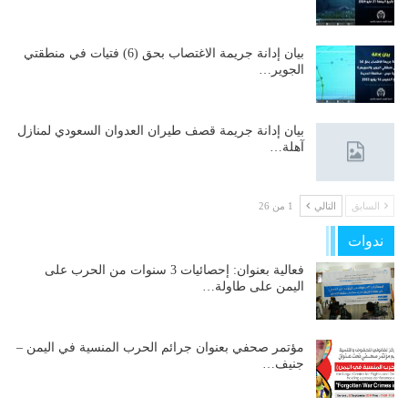
بيان إدانة جريمة الاغتصاب بحق (6) فتيات في منطقتي
الجوير…
بيان إدانة جريمة قصف طيران العدوان السعودي لمنازل
آهلة…
السابق
التالي
1 من 26
ندوات
فعالية بعنوان: إحصائيات 3 سنوات من الحرب على
اليمن على طاولة…
مؤتمر صحفي بعنوان جرائم الحرب المنسية في اليمن –
جنيف…