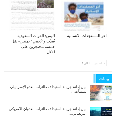
اخر المستجدات الانسانية
الیمن: القوات السعودیة
تُعذّب و”تُخفي” یمنیین- نقل
خمسة محتجزین على
الأقل…
السابق
التالي
بيانات
بيان إدانة جريمة استهداف طائرات العدو الإسرائيلي
لمنشآت…
بيان إدانة جريمة استهداف طائرات العدوان الأمريكي
البريطاني…