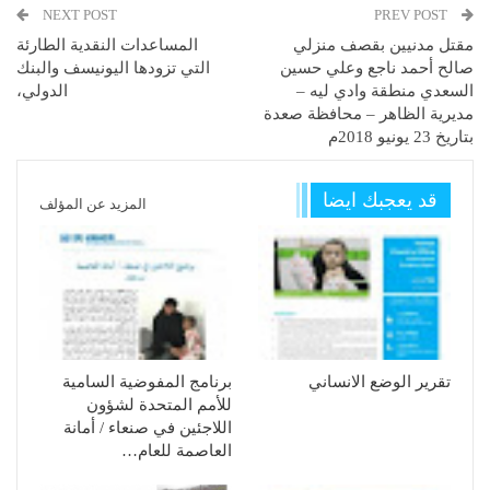
NEXT POST
PREV POST
مقتل مدنيين بقصف منزلي
المساعدات النقدية الطارئة
صالح أحمد ناجع وعلي حسين
التي تزودها اليونيسف والبنك
السعدي منطقة وادي ليه –
الدولي،
مديرية الظاهر – محافظة صعدة
بتاريخ 23 يونيو 2018م
قد يعجبك ايضا
المزيد عن المؤلف
تقرير الوضع الانساني
برنامج المفوضية السامية
للأمم المتحدة لشؤون
اللاجئين في صنعاء / أمانة
العاصمة للعام…