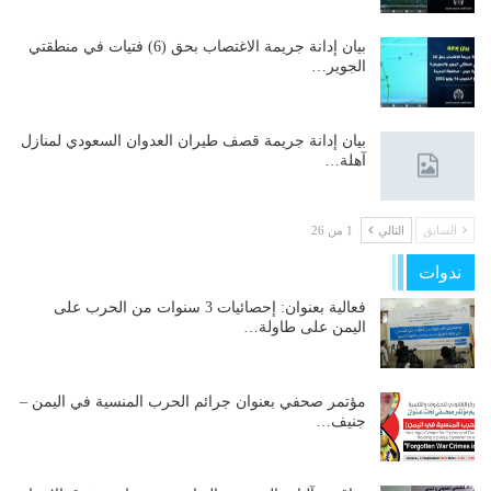
بيان إدانة جريمة الاغتصاب بحق (6) فتيات في منطقتي
الجوير…
بيان إدانة جريمة قصف طيران العدوان السعودي لمنازل
آهلة…
السابق
التالي
1 من 26
ندوات
فعالية بعنوان: إحصائيات 3 سنوات من الحرب على
اليمن على طاولة…
مؤتمر صحفي بعنوان جرائم الحرب المنسية في اليمن –
جنيف…