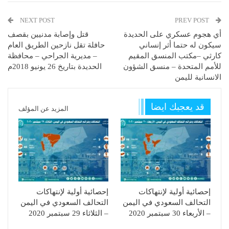
NEXT POST
PREV POST
أي هجوم عسكري على الحديدة
قتل وإصابة مدنيين بقصف
سيكون له حتما أثر إنساني
حافلة تقل نازحين الطريق العام
كارثي –مكتب المنسق المقيم
– مديرية الجراحي – محافظة
للأمم المتحدة – منسق الشؤون
الحديدة بتاريخ 26 يونيو 2018م
الانسانية لليمن
قد يعجبك ايضا
المزيد عن المؤلف
إحصائية أولية لإنتهاكات
إحصائية أولية لإنتهاكات
التحالف السعودي في اليمن
التحالف السعودي في اليمن
– الأربعاء 30 سبتمبر 2020
– الثلاثاء 29 سبتمبر 2020