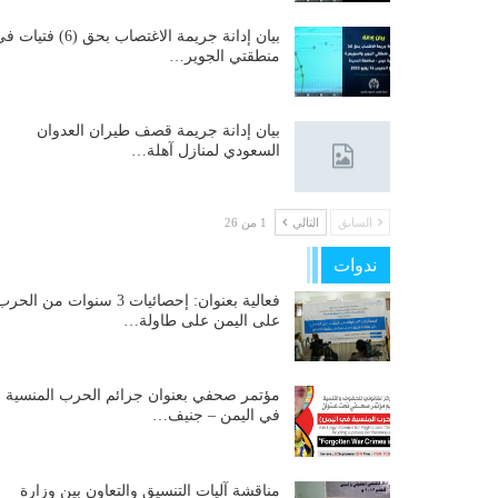
بيان إدانة جريمة الاغتصاب بحق (6) فتيات
منطقتي الجوير…
بيان إدانة جريمة قصف طيران العدوان
السعودي لمنازل آهلة…
السابق
التالي
1 من 26
ندوات
فعالية بعنوان: إحصائيات 3 سنوات من الحر
على اليمن على طاولة…
مؤتمر صحفي بعنوان جرائم الحرب المنسية
في اليمن – جنيف…
مناقشة آليات التنسيق والتعاون بين وزارة