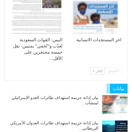
اخر المستجدات الانسانية
الیمن: القوات السعودیة
تُعذّب و”تُخفي” یمنیین- نقل
خمسة محتجزین على
الأقل…
السابق
التالي
بيانات
بيان إدانة جريمة استهداف طائرات العدو الإسرائيلي
لمنشآت…
بيان إدانة جريمة استهداف طائرات العدوان الأمريكي
البريطاني…