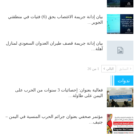
بيان إدانة جريمة الاغتصاب بحق (6) فتيات في منطقتي
الجوير…
بيان إدانة جريمة قصف طيران العدوان السعودي لمنازل
آهلة…
السابق
التالي
1 من 26
ندوات
فعالية بعنوان: إحصائيات 3 سنوات من الحرب على
اليمن على طاولة…
مؤتمر صحفي بعنوان جرائم الحرب المنسية في اليمن –
جنيف…