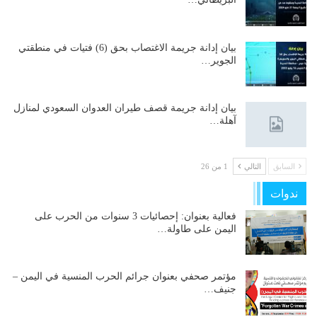
بيان إدانة جريمة الاغتصاب بحق (6) فتيات في منطقتي
الجوير…
بيان إدانة جريمة قصف طيران العدوان السعودي لمنازل
آهلة…
السابق
التالي
1 من 26
ندوات
فعالية بعنوان: إحصائيات 3 سنوات من الحرب على
اليمن على طاولة…
مؤتمر صحفي بعنوان جرائم الحرب المنسية في اليمن –
جنيف…