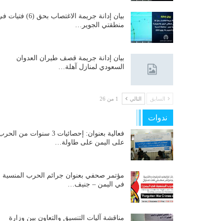
بيان إدانة جريمة الاغتصاب بحق (6) فتيات
منطقتي الجوير…
بيان إدانة جريمة قصف طيران العدوان
السعودي لمنازل آهلة…
السابق
التالي
1 من 26
ندوات
فعالية بعنوان: إحصائيات 3 سنوات من الحر
على اليمن على طاولة…
مؤتمر صحفي بعنوان جرائم الحرب المنسية
في اليمن – جنيف…
مناقشة آليات التنسيق والتعاون بين وزارة