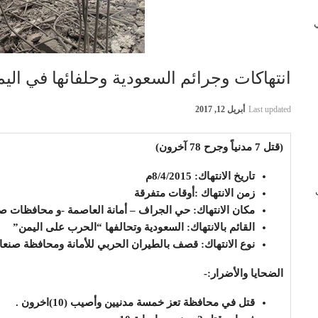
 في
انتهاكات وجرائم السعودية وحلفائها في اليمن بتاريخ 
Last updated
أبريل 12, 2017
(قتل 7 مدنياً وجرح 78 آخرون)
تاريخ الانتهاك: 8/4/2015م
ب
زمن الانتهاك :أوقات متفرقة
مكان الانتهاك: حي الجراف – أمانة العاصمة -و محافظات ص
القائم بالانتهاك: السعودية وتحالفها “الحرب على اليمن”
نوع الانتهاك: قصف بالطيران الحربي للأمانة ومحافظة صن
الضحايا والأضرار:-
قتل في محافظة تعز خمسة مدنيين وأصيب (10)اخرون .