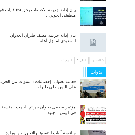
بيان إدانة جريمة الاغتصاب بحق (6) فتيات
منطقتي الجوير…
بيان إدانة جريمة قصف طيران العدوان
السعودي لمنازل آهلة…
السابق
التالي
1 من 26
ندوات
فعالية بعنوان: إحصائيات 3 سنوات من الحر
على اليمن على طاولة…
مؤتمر صحفي بعنوان جرائم الحرب المنسية
في اليمن – جنيف…
مناقشة آليات التنسيق والتعاون بين وزارة