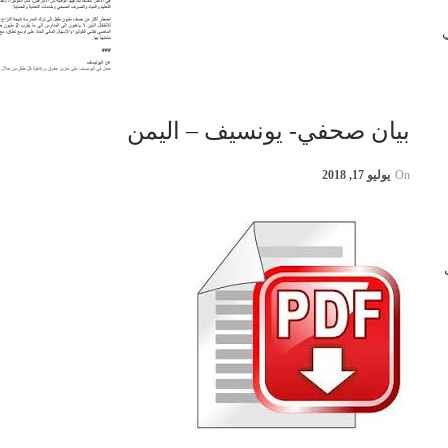
 في
بيان صحفي- يونسيف – اليمن
On
يوليو 17, 2018
ب