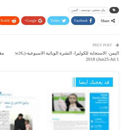
بيان صحفي- يونسيف - اليمن
ReddIt
Google+
Twitter
Facebook
Share
PREV POST
اليمن- الاستجابة للكوليرا- النشرة الوبائية الاسبوعية-(w26,
مقت
2018 (Jun25-Jul 1
قد يعجبك ايضا