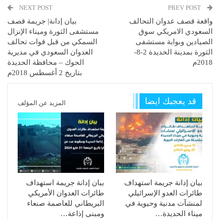
NEXT POST
PREV POST
واقعة قصف عدوان التحالف
بيان إدانة| جريمة قصف
السعودي الامريكي سوق
مستشفى الثورة وميناء الإنزال
الصيادين وبوابة مستشفى
السمكي من قبل قوات تحالف
الثورة بمدينة الحديدة 2-8-
العدوان السعودي في مديرية
2018م
الحوك – محافظة الحديدة
بتاريخ 2 أغسطس 2018م
قد يعجبك ايضا
المزيد عن المؤلف
بيان إدانة جريمة استهداف
بيان إدانة جريمة استهداف
طائرات العدو الإسرائيلي
طائرات العدوان الأمريكي
لمنشآت مدنية وحيوية في
البريطاني للعاصمة صنعاء
ميناء الحديدة…
ومبنى إذاعة…