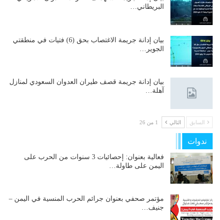
البريطاني…
بيان إدانة جريمة الاغتصاب بحق (6) فتيات في منطقتي
الجوير…
بيان إدانة جريمة قصف طيران العدوان السعودي لمنازل
آهلة…
السابق
التالي
1 من 26
ندوات
فعالية بعنوان: إحصائيات 3 سنوات من الحرب على
اليمن على طاولة…
مؤتمر صحفي بعنوان جرائم الحرب المنسية في اليمن –
جنيف…