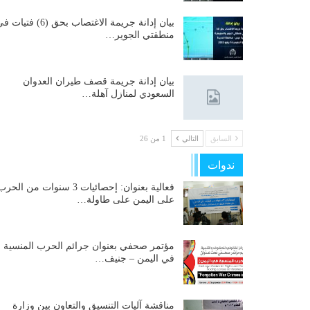
بيان إدانة جريمة الاغتصاب بحق (6) فتيات
منطقتي الجوير…
بيان إدانة جريمة قصف طيران العدوان
السعودي لمنازل آهلة…
السابق
التالي
1 من 26
ندوات
فعالية بعنوان: إحصائيات 3 سنوات من الحر
على اليمن على طاولة…
مؤتمر صحفي بعنوان جرائم الحرب المنسية
في اليمن – جنيف…
مناقشة آليات التنسيق والتعاون بين وزارة