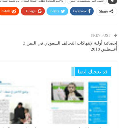
قصف أكبر مستشفيات اليمن
والأمم المتحدة تطلب التهدئة لمدة 3 أيام لتنفيذ حملة تحصين ضد الكوليرا
ReddIt
Google+
Twitter
Facebook
Share
PREV POST
إحصائية أولية لإنتهاكات التحالف السعودي في اليمن 3
أغسطس 2018
قد يعجبك ايضا