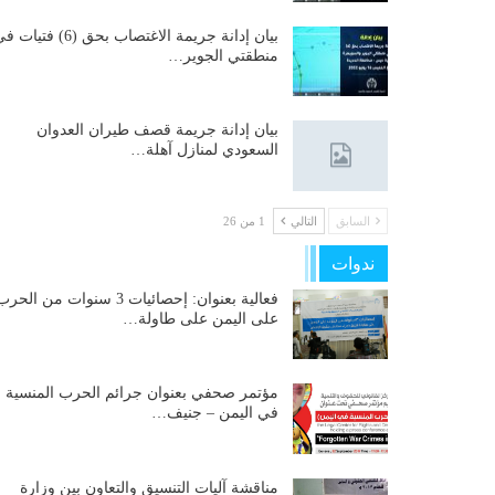
بيان إدانة جريمة الاغتصاب بحق (6) فتيات
منطقتي الجوير…
بيان إدانة جريمة قصف طيران العدوان
السعودي لمنازل آهلة…
السابق
التالي
1 من 26
ندوات
فعالية بعنوان: إحصائيات 3 سنوات من الحر
على اليمن على طاولة…
مؤتمر صحفي بعنوان جرائم الحرب المنسية
في اليمن – جنيف…
مناقشة آليات التنسيق والتعاون بين وزارة