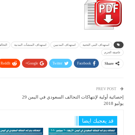
استهداف البنى التحتية
استهداف المدنيين
استهداف المنشآت المدنية
التحا
عاصفة الحزم
ReddIt
Google+
Twitter
Facebook
Share
PREV POST
إحصائية أولية لإنتهاكات التحالف السعودي في اليمن 29
يوليو 2018
قد يعجبك ايضا