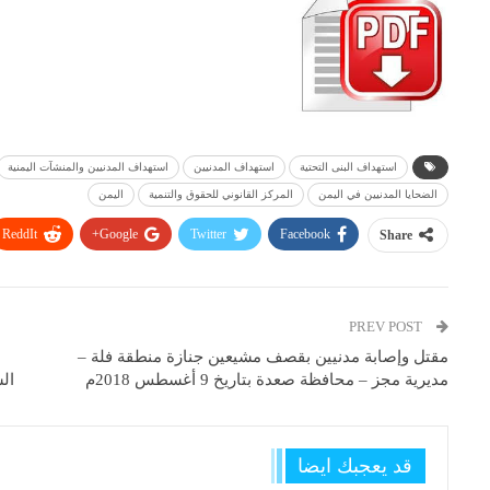
استهداف البنى التحتية
استهداف المدنيين
استهداف المدنيين والمنشآت اليمنية
الضحايا المدنيين في اليمن
المركز القانوني للحقوق والتنمية
اليمن
ReddIt
Google+
Twitter
Facebook
Share
PREV POST
مقتل وإصابة مدنيين بقصف مشيعين جنازة منطقة فلة –
مديرية مجز – محافظة صعدة بتاريخ 9 أغسطس 2018م
قد يعجبك ايضا