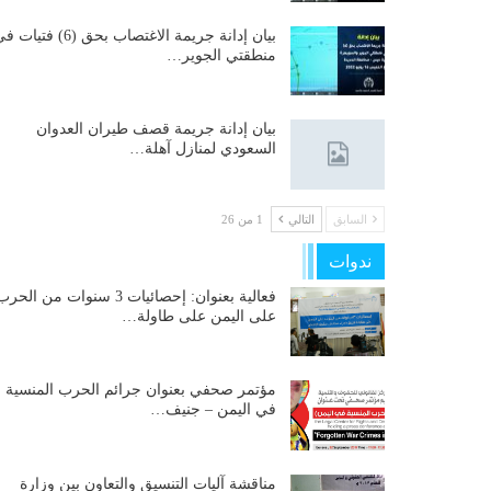
بيان إدانة جريمة الاغتصاب بحق (6) فتيات
منطقتي الجوير…
بيان إدانة جريمة قصف طيران العدوان
السعودي لمنازل آهلة…
السابق
التالي
1 من 26
ندوات
فعالية بعنوان: إحصائيات 3 سنوات من الحر
على اليمن على طاولة…
مؤتمر صحفي بعنوان جرائم الحرب المنسية
في اليمن – جنيف…
مناقشة آليات التنسيق والتعاون بين وزارة