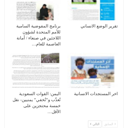
تقرير الوضع الانساني
برنامج المفوضية السامية
للأمم المتحدة لشؤون
اللاجئين في صنعاء / أمانة
العاصمة للعام…
اخر المستجدات الانسانية
الیمن: القوات السعودیة
تُعذّب و”تُخفي” یمنیین- نقل
خمسة محتجزین على
الأقل…
السابق
التالي