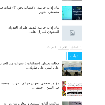
بيان إدانة جريمة الاغتصاب بحق (6) فتيات
منطقتي الجوير…
بيان إدانة جريمة قصف طيران العدوان
السعودي لمنازل آهلة…
السابق
التالي
1 من 26
ندوات
فعالية بعنوان: إحصائيات 3 سنوات من الحر
على اليمن على طاولة…
مؤتمر صحفي بعنوان جرائم الحرب المنسية
في اليمن – جنيف…
مناقشة آليات التنسيق والتعاون بين وزارة