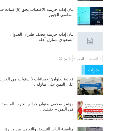
بيان إدانة جريمة الاغتصاب بحق (6) فتيات
منطقتي الجوير…
بيان إدانة جريمة قصف طيران العدوان
السعودي لمنازل آهلة…
السابق
التالي
1 من 26
ندوات
فعالية بعنوان: إحصائيات 3 سنوات من الحر
على اليمن على طاولة…
مؤتمر صحفي بعنوان جرائم الحرب المنسية
في اليمن – جنيف…
مناقشة آليات التنسيق والتعاون بين وزارة