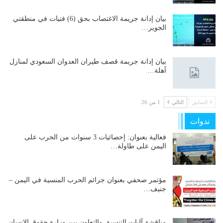
بيان إدانة جريمة الاغتصاب بحق (6) فتيات في منطقتي
الجوير…
بيان إدانة جريمة قصف طيران العدوان السعودي لمنازل
آهلة…
السابق
التالي
1 من 26
ندوات
فعالية بعنوان: إحصائيات 3 سنوات من الحرب على
اليمن على طاولة…
مؤتمر صحفي بعنوان جرائم الحرب المنسية في اليمن –
جنيف…
مناقشة آليات التنسيق والتعاون بين وزارة حقوق الإنسان