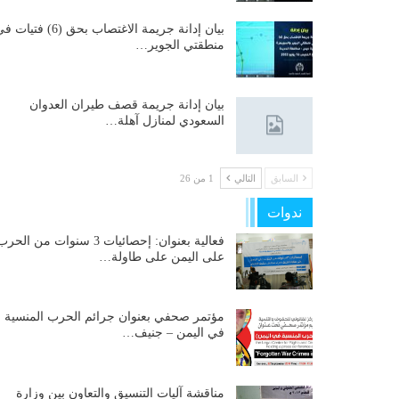
بيان إدانة جريمة الاغتصاب بحق (6) فتيات
منطقتي الجوير…
بيان إدانة جريمة قصف طيران العدوان
السعودي لمنازل آهلة…
السابق
التالي
1 من 26
ندوات
فعالية بعنوان: إحصائيات 3 سنوات من الحر
على اليمن على طاولة…
مؤتمر صحفي بعنوان جرائم الحرب المنسية
في اليمن – جنيف…
مناقشة آليات التنسيق والتعاون بين وزارة