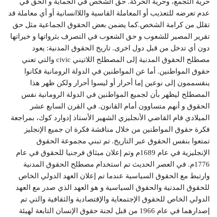
حرية التجمع، وحرية الحركة. حق الشخص في الحماية و الحق في
عدم تعرضه للتعذيب أو المعاملة القاسية واللاانسانية أو أي معاملة قد
تقلل من كرامة الشخص.كما يضمن بعض الحقوق الجماعية مثل حق
تقرير المصير للشعوب و حق الشعوب في التصرف بثرواتها و خيراتها
دون أي تدخل من قبل دول اخرى. تاريخ الحقوق المدنية: يعود
مصطلح الحقوق المدنية إلى المصطلح اللاتيني civic والتي تعني
حقوق المواطنين. أما عن المواطنين في الدولة الرومانية فكانوا
ينقسممون إلى نوعين إما أحرار أو ليسوا أحرار ولكن ظهر هذا
المصطلح ليظهر بأن لجميع المواطنين في الدولة الرومانية نفس
الحقوق و أنهم متساوون أمام القانون. في القرن السابع عشر
الميلادي قام القاضي الأنجليزي الشهير الأستاذ إدوارد كوك، بمراجعة
فكرة حقوق المواطنين من خلال مناقشة فكرة ان جميع الإنجليز
تمتعوا بنفس الحقوق عبر التاريخ. تم تبني مجموعة الحقوق
الإنجليزية في عام 1689م وتم إعلان ميثاق فرجنيا للحقوق في عام
1776م. في العصر الحديث تم استخدام مصطلح الحقوق المدنية
وارتبط مع الحقوق السياسية عندما تم إعلان العهد الدولي الخاص
للحقوق المدنية والحقوق السياسية و هو العهد الذي صدر مع العهد
الدولي الخاص للحقوق الإجتمعاية والإقتصادية والثقافية والتي تم
إصدارهما في عام 1966 من قبل لجنة حقوق الإنسان التابعة لهيئة