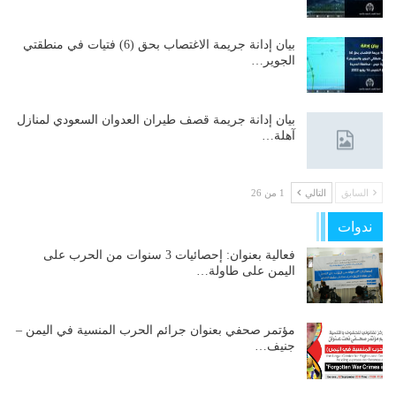
بيان إدانة جريمة الاغتصاب بحق (6) فتيات في منطقتي
الجوير…
بيان إدانة جريمة قصف طيران العدوان السعودي لمنازل
آهلة…
السابق
التالي
1 من 26
ندوات
فعالية بعنوان: إحصائيات 3 سنوات من الحرب على
اليمن على طاولة…
مؤتمر صحفي بعنوان جرائم الحرب المنسية في اليمن –
جنيف…