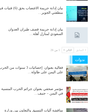
بيان إدانة جريمة الاغتصاب بحق (6) فتيات
منطقتي الجوير…
بيان إدانة جريمة قصف طيران العدوان
السعودي لمنازل آهلة…
السابق
التالي
1 من 26
ندوات
فعالية بعنوان: إحصائيات 3 سنوات من الحر
على اليمن على طاولة…
مؤتمر صحفي بعنوان جرائم الحرب المنسية
في اليمن – جنيف…
مناقشة آليات التنسيق والتعاون بين وزارة