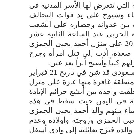
ة التي تتعرض لها الأسر المدنية في
اء وشيوخ على يد قوات التحالف
ت من عدوانه وحصاره على الشعب
 الحربي عند الساعة الثانية عشر
ظهراً من يوم الأحد الموافق 22 يوليو 2018 على منزل أحمد يحيى الحمزي
 صعدة، أدت إلى قتل امرأة وجرح
 كلياً وأصبح أثراً بعد عين.
وكان الطيران الحربي لتحالف العدوان السعودي قد شن في تاريخ 21 فبراير
ن بمنطقة غافرة منها غارة على منزل
فت واحدة من أبشع جرائم الإبادة
دنية في اليمن حيث سقط في هذه
عة نحو 31 قتيلاً بينهم 14طفلاً و7 نساء بينهم والد أحمد يحيى الحمزي
حيى الحمزي وزوجته وأولاده وعدم
الده فنزح بعائلته إلى وادي أسفل