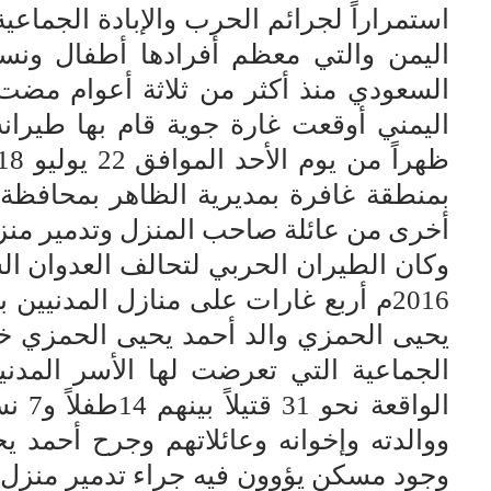
استمراراً لجرائم الحرب والإبادة الجماعي
اليمن والتي معظم أفرادها أطفال ونس
السعودي منذ أكثر من ثلاثة أعوام مض
اليمني أوقعت غارة جوية قام بها طيرانه
بمنطقة غافرة بمديرية الظاهر بمحافظة
أخرى من عائلة صاحب المنزل وتدمير منزلهم
2016م أربع غارات على منازل المدنيي
يحيى الحمزي والد أحمد يحيى الحمزي خل
الجماعية التي تعرضت لها الأسر الم
الواق
ووالدته وإخوانه وعائلاتهم وجرح أحمد ي
وجود مسكن يؤوون فيه جراء تدمير منزل و