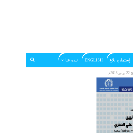
إستماره بلاغ
ENGLISH
نبذه عنا
2م