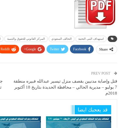
استهداف البنى التحتية
التحالف السعودي
المركز القانوني للحقوق والتنمية
ا
ReddIt
Google+
Twitter
Facebook
Share
PREV POST
قتل وإصابة مدنيين بقصف منزل تيسير عبدالله فبيره منطقة
جر
7 يوليو – مديرية الحالي – محافظة الحديدة بتاريخ 18 أكتوبر
ت
2018م
قد يعجبك ايضا