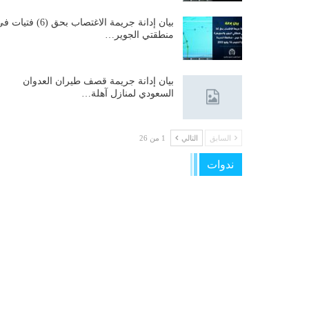
بيان إدانة جريمة الاغتصاب بحق (6) فتيات
منطقتي الجوير…
بيان إدانة جريمة قصف طيران العدوان
السعودي لمنازل آهلة…
السابق
التالي
1 من 26
ندوات