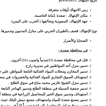
تاريخ الإنتهاك :18/4/2015م
زمن الانتهاك:أوقات متفرقة
مكان الإنتهاك : صعدة ,امانة العاصمة.
جهة الإنتهاك: السعودية وتحالفها ( الحرب على اليمن)
نوع الإنتهاك: قصف بالطيران الحربي على منازل المدنيين وتدميرها 
الضحايا والأضرار
في محافظة صعدة:-
قتل في محافظة صعدة (15)مدنياً واصيب (31) أخرون .
تدمير منزل أحد المواطنين في مديرية رازح .
تدمير المخازن ومحلات المواد الغذائية التابعة للمواطن علي 
استهداف السوق التجاري للمواد الغذائية والخضروات في منط
تدمير منزل الشيخ/ فارس محمد مناع في سوق الطلح .
تدمير جمعية السنبلة في منطقة الطلح وتدمير الهناجر التابعة ل
استهداف وتدمير سوق الخير للمحاصيل الزراعية في منطقة آل حمي
تدمير مصنع صعدة للمياه واستهداف مصنع دبيش للبلك حيث تدم
تدمير سوق جياش للمحاصيل الزراعية تدميراً كلياً في مديرية