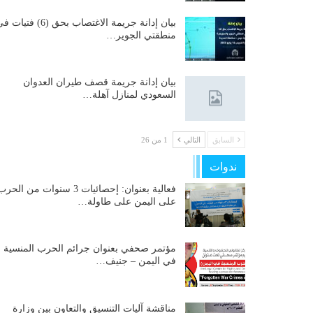
بيان إدانة جريمة الاغتصاب بحق (6) فتيات
منطقتي الجوير…
بيان إدانة جريمة قصف طيران العدوان
السعودي لمنازل آهلة…
السابق
التالي
1 من 26
ندوات
فعالية بعنوان: إحصائيات 3 سنوات من الحر
على اليمن على طاولة…
مؤتمر صحفي بعنوان جرائم الحرب المنسية
في اليمن – جنيف…
مناقشة آليات التنسيق والتعاون بين وزارة