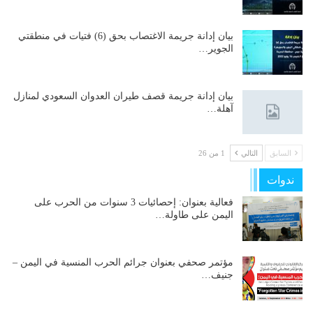
بيان إدانة جريمة الاغتصاب بحق (6) فتيات في منطقتي
الجوير…
بيان إدانة جريمة قصف طيران العدوان السعودي لمنازل
آهلة…
السابق
التالي
1 من 26
ندوات
فعالية بعنوان: إحصائيات 3 سنوات من الحرب على
اليمن على طاولة…
مؤتمر صحفي بعنوان جرائم الحرب المنسية في اليمن –
جنيف…