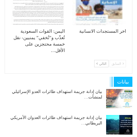
اخر المستجدات الانسانية
الیمن: القوات السعودیة
تُعذّب و”تُخفي” یمنیین- نقل
خمسة محتجزین على
الأقل…
السابق
التالي
بيانات
بيان إدانة جريمة استهداف طائرات العدو الإسرائيلي
لمنشآت…
بيان إدانة جريمة استهداف طائرات العدوان الأمريكي
البريطاني…