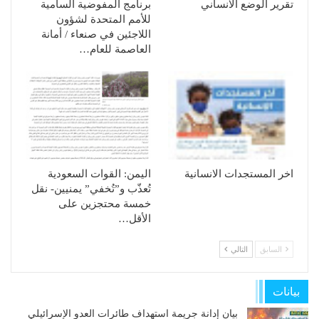
تقرير الوضع الانساني
برنامج المفوضية السامية
للأمم المتحدة لشؤون
اللاجئين في صنعاء / أمانة
العاصمة للعام…
اخر المستجدات الانسانية
الیمن: القوات السعودیة
تُعذّب و”تُخفي” یمنیین- نقل
خمسة محتجزین على
الأقل…
السابق
التالي
بيانات
بيان إدانة جريمة استهداف طائرات العدو الإسرائيلي