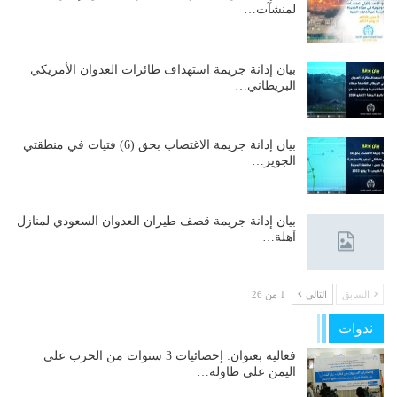
لمنشآت…
بيان إدانة جريمة استهداف طائرات العدوان الأمريكي
البريطاني…
بيان إدانة جريمة الاغتصاب بحق (6) فتيات في منطقتي
الجوير…
بيان إدانة جريمة قصف طيران العدوان السعودي لمنازل
آهلة…
السابق
التالي
1 من 26
ندوات
فعالية بعنوان: إحصائيات 3 سنوات من الحرب على
اليمن على طاولة…