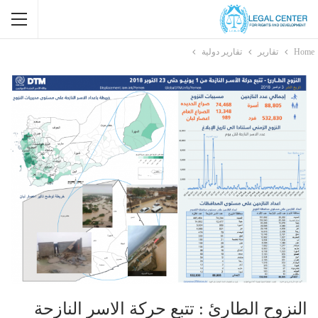
Home
تقارير
تقارير دولية
النزوح الطارئ : تتبع حركة الاسر النازحة