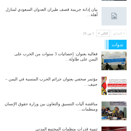
بيان إدانة جريمة قصف طيران العدوان السعودي لمنازل
آهلة…
السابق
التالي
1 من 26
ندوات
فعالية بعنوان: إحصائيات 3 سنوات من الحرب على
اليمن على طاولة…
مؤتمر صحفي بعنوان جرائم الحرب المنسية في اليمن –
جنيف…
مناقشة آليات التنسيق والتعاون بين وزارة حقوق الإنسان
ومنظمات…
تنمية قدرات منظمات المجتمع المدني