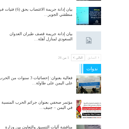
بيان إدانة جريمة الاغتصاب بحق (6) فتيات
منطقتي الجوير…
بيان إدانة جريمة قصف طيران العدوان
السعودي لمنازل آهلة…
السابق
التالي
1 من 26
ندوات
فعالية بعنوان: إحصائيات 3 سنوات من الحر
على اليمن على طاولة…
مؤتمر صحفي بعنوان جرائم الحرب المنسية
في اليمن – جنيف…
مناقشة آليات التنسيق والتعاون بين وزارة