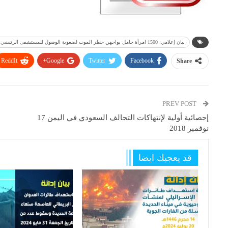
بيان إعلامي: 1500 امرأة حامل يواجهن خطر الموت لصعوبة الوصول للمستشفى الرئيسي بالحديدة
ReddIt
Google+
Twitter
Facebook
Share
PREV POST
إحصائية أولية لإنتهاكات التحالف السعودي في اليمن 17
نوفمبر 2018
قد يعجبك ايضا