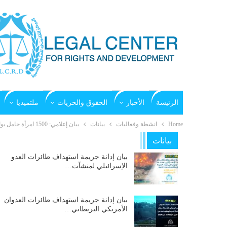
الرئيسة
الأخبار
الحقوق والحريات
ملتميديا
Home
انشطة وفعاليات
بيانات
بيان إعلامي: 1500 امرأة حامل يواجهن خطر الموت لصعوبة الوصول للمستشفى الرئيسي بالحديدة
بيانات
بيان إدانة جريمة استهداف طائرات العدو
الإسرائيلي لمنشآت…
بيان إدانة جريمة استهداف طائرات العدوان
الأمريكي البريطاني…