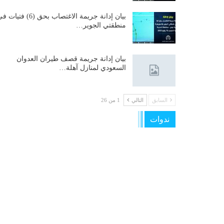
بيان إدانة جريمة الاغتصاب بحق (6) فتيات
منطقتي الجوير…
بيان إدانة جريمة قصف طيران العدوان
السعودي لمنازل آهلة…
السابق
التالي
1 من 26
ندوات