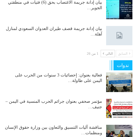
بيان إدانة جريمة الاغتصاب بحق (6) فتيات في منطقتي
الجوير…
بيان إدانة جريمة قصف طيران العدوان السعودي لمنازل
آهلة…
السابق
التالي
1 من 26
ندوات
فعالية بعنوان: إحصائيات 3 سنوات من الحرب على
اليمن على طاولة…
مؤتمر صحفي بعنوان جرائم الحرب المنسية في اليمن –
جنيف…
مناقشة آليات التنسيق والتعاون بين وزارة حقوق الإنسان
ومنظمات…