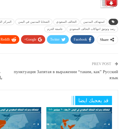
استهداف المدنيين
التحالف السعودي
الضحايا المدنيين في اليمن
المركز الق
رصد وتوثيق انتهاكات التحالف السعودي
عاصفة الحزم
ReddIt
Google+
Twitter
Facebook
Share
PREV POST
пунктуация Запятая в выражении “таким, как” Русский
م
язык
با
قد يعجبك ايضا