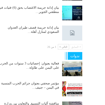
بيان إدانة جريمة الاغتصاب بحق (6) فتيات
منطقتي الجوير…
بيان إدانة جريمة قصف طيران العدوان
السعودي لمنازل آهلة…
السابق
التالي
1 من 26
ندوات
فعالية بعنوان: إحصائيات 3 سنوات من الحر
على اليمن على طاولة…
مؤتمر صحفي بعنوان جرائم الحرب المنسية
في اليمن – جنيف…
مناقشة آليات التنسيق والتعاون بين وزارة