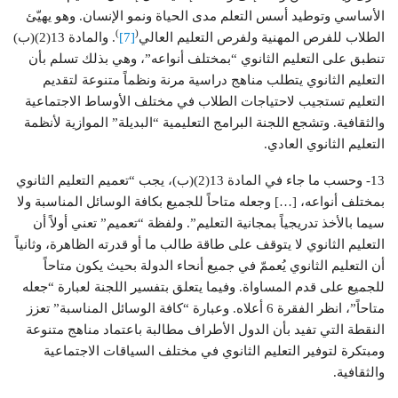
الأساسي وتوطيد أسس التعلم مدى الحياة ونمو الإنسان. وهو يهيّئ
)
(
الطلاب للفرص المهنية ولفرص التعليم العالي
[7]
. والمادة 13(2)(ب)
تنطبق على التعليم الثانوي “بمختلف أنواعه”، وهي بذلك تسلم بأن
التعليم الثانوي يتطلب مناهج دراسية مرنة ونظماً متنوعة لتقديم
التعليم تستجيب لاحتياجات الطلاب في مختلف الأوساط الاجتماعية
والثقافية. وتشجع اللجنة البرامج التعليمية “البديلة” الموازية لأنظمة
التعليم الثانوي العادي.
13- وحسب ما جاء في المادة 13(2)(ب)، يجب “تعميم التعليم الثانوي
بمختلف أنواعه، […] وجعله متاحاً للجميع بكافة الوسائل المناسبة ولا
سيما بالأخذ تدريجياً بمجانية التعليم”. ولفظة “تعميم” تعني أولاً أن
التعليم الثانوي لا يتوقف على طاقة طالب ما أو قدرته الظاهرة، وثانياً
أن التعليم الثانوي يُعممّ في جميع أنحاء الدولة بحيث يكون متاحاً
للجميع على قدم المساواة. وفيما يتعلق بتفسير اللجنة لعبارة “جعله
متاحاً”، انظر الفقرة 6 أعلاه. وعبارة “كافة الوسائل المناسبة” تعزز
النقطة التي تفيد بأن الدول الأطراف مطالبة باعتماد مناهج متنوعة
ومبتكرة لتوفير التعليم الثانوي في مختلف السياقات الاجتماعية
والثقافية.