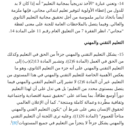
14- وتعني عبارة “الأخذ تدريجياً بمجانية التعليم” أنه إذا كان لا بد
للدول من إعطاء الأولوية لتوفير تعليم ابتدائي مجاني، فإنها ملزمة
أيضاً باتخاذ تدابير ملموسة من أجل تحقيق مجانية التعليم الثانوي
والعالي. وفيما يتصل بالملاحظات العامة للجنة على معنى لفظة
“مجاني”، انظر الفقرة 7 من التعليق العام رقـم 11 على المادة 14.
التعليم التقني والمهني
15- يشكل التعليم التقني والمهني جزءاً من الحق في التعليم وكذلك
من الحق في العمل (المادة 6(2)). وتشـير المادة 13(2)(ب) إلى
التعليم التقني والمهني على أنه جزء من التعليم الثانوي، وهو ما
يعكس الأهمية الخاصة للتعليم التقني والمهني في هذا المستوى من
التعليم. غير أن المادة 6(2) لا تشير إلى التعليم التقني والمهني فيما
يتصل بمستوى محدد من التعليم؛ بل هي تدل على أن لهذا التعليم
دوراً أوسع نطاقاً، بما يساعد على “تحقيق تنمية اقتصادية واجتماعية
وثقافية مطّردة وعمالة كاملة ومنتجة”. كما أن الإعلان العالمي
لحقوق الإنسان ينص على شرط أن “يكون التعليم الفني والمهني
متاحاً للعموم” (المادة 26(1)). وعليه ترى اللجنة أن التعليم التقني
)
(
والمهني يشكل جزءاً لا يتجزأ من التعليم في جميع المستويات
[8]
.