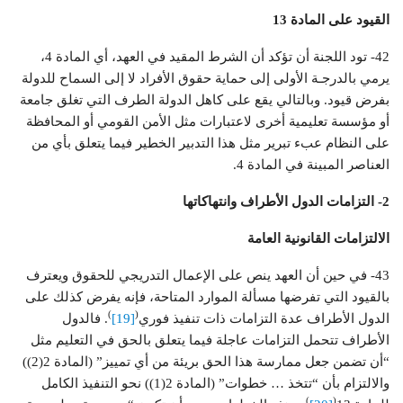
القيود على المادة 13
42- تود اللجنة أن تؤكد أن الشرط المقيد في العهد، أي المادة 4،
يرمي بالدرجـة الأولى إلى حماية حقوق الأفراد لا إلى السماح للدولة
بفرض قيود. وبالتالي يقع على كاهل الدولة الطرف التي تغلق جامعة
أو مؤسسة تعليمية أخرى لاعتبارات مثل الأمن القومي أو المحافظة
على النظام عبء تبرير مثل هذا التدبير الخطير فيما يتعلق بأي من
العناصر المبينة في المادة 4.
2- التزامات الدول الأطراف وانتهاكاتها
الالتزامات القانونية العامة
43- في حين أن العهد ينص على الإعمال التدريجي للحقوق ويعترف
بالقيود التي تفرضها مسألة الموارد المتاحة، فإنه يفرض كذلك على
)
(
الدول الأطراف عدة التزامات ذات تنفيذ فوري
[19]
. فالدول
الأطراف تتحمل التزامات عاجلة فيما يتعلق بالحق في التعليم مثل
“أن تضمن جعل ممارسة هذا الحق بريئة من أي تمييز” (المادة 2(2))
والالتزام بأن “تتخذ … خطوات” (المادة 2(1)) نحو التنفيذ الكامل
)
(