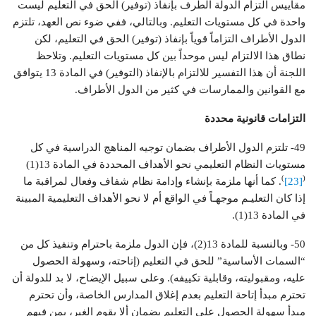
مقاييس التزام الدولة الطرف بإنفاذ (توفير) الحق في التعليم ليست
واحدة في كل مستويات التعليم. وبالتالي، ففي ضوء نص العهد، تلتزم
الدول الأطراف التزاماً قوياً بإنفاذ (توفير) الحق في التعليم، لكن
نطاق هذا الالتزام ليس موحداً بين كل مستويات التعليم. وتلاحظ
اللجنة أن هذا التفسير للالتزام بالإنفاذ (التوفير) في المادة 13 يتوافق
مع القوانين والممارسات في كثير من الدول الأطراف.
التزامات قانونية محددة
49- تلتزم الدول الأطراف بضمان توجيه المناهج الدراسية في كل
مستويات النظام التعليمي نحو الأهداف المحددة في المادة 13(1)
)
(
[23]
. كما أنها ملزمة بإنشاء وإدامة نظام شفاف وفعال لمراقبة ما
إذا كان التعليـم موجهـاً في الواقع أم لا نحو الأهداف التعليمية المبينة
في المادة 13(1).
50- وبالنسبة للمادة 13(2)، فإن الدول ملزمة باحترام وتنفيذ كل من
“السمات الأساسية” للحق في التعليم (إتاحته، وسهولة الحصول
عليه، ومقبوليته، وقابلية تكييفه). وعلى سبيل الإيضاح، لا بد للدولة أن
تحترم مبدأ إتاحة التعليم بعدم إغلاق المدارس الخاصة، وأن تحترم
مبدأ سهولة الحصول على التعليم بضمان ألا يقوم الغير، بمن فيهم