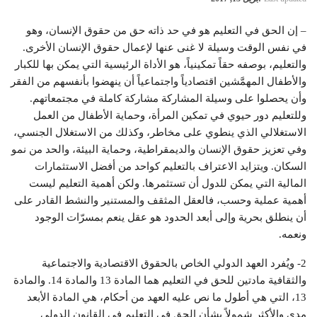
– إن الحق في التعليم هو في حد ذاته حق من حقوق الإنسان، وهو
في نفس الوقت وسيلة لا غنى عنها لإعمال حقوق الإنسان الأخرى.
والتعليم، بوصفه حقاً تمكينياً، هو الأداة الرئيسية التي يمكن بها للكبار
والأطفال المهمَّشين اقتصادياً واجتماعياً أن ينهضوا بأنفسهم من الفقر
وأن يحصلوا على وسيلة المشاركة مشاركة كاملة في مجتمعاتهم.
وللتعليم دور حيوي في تمكين المرأة، وحماية الأطفال من العمل
الاستغلالي الذي ينطوي على مخاطر، وكذلك من الاستغلال الجنسي،
وفي تعزيز حقوق الإنسان والديمقراطية، وحماية البيئة، والحد من نمو
السكان. ويتزايد الاعتراف بالتعليم كواحد من أفضل الاستثمارات
المالية التي يمكن للدول أن تستثمرها. ولكن أهمية التعليم ليست
أهمية عملية وحسب، فالعقل المثقف والمستنير والنشط القادر على
أن ينطلق بحرية وإلى أبعد الحدود هو عقل ينعم بمسرّات الوجود
ونعمه.
2- ويُفرد العهد الدولي الخاص بالحقوق الاقتصادية والاجتماعية
والثقافية مادتين للحق في التعليم هما المادة 13 والمادة 14. والمادة
13، التي هي أطول ما نص عليه العهد من أحكام، هي المادة الأبعد
مدى والأكثر شمولاً بشأن الحق في التعليم في القانون الدولي