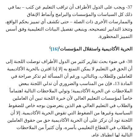
37- ويجب على الدول الأطراف أن تراقب التعليم عن كثب – بما في
ذلك كل السياسات والمؤسسات والبرامج وأنماط الإنفاق
والممارسات الأخرى ذات الصلة – حتى تكشف أي تمييز بحكم الواقع،
وتتخذ التدابير لتصحيحه. وينبغي تفصيل البيانات التعليمية وفق أسس
التمييز المحظورة.
)
(
الحرية الأكاديمية واستقلال المؤسسات
[16]
38- في ضوء بحث تقارير كثير من الدول الأطراف توصلت اللجنة إلى
أن الحق في التعليم لا يمكن التمتع به إلا إذا اقترن بالحرية الأكاديمية
للعاملين وللطلاب. وبالتالي، ورغم أن المسألة لم تذكر صراحة في
المادة 13، فإن من المناسب والضروري أن تدلي اللجنة ببعض
الملاحظات عن الحرية الأكاديمية؛ وتولي الملاحظات التالية اهتماماً
خاصاً لمؤسسات التعليم العالي لأن خبرة اللجنة تبين أن العاملين
والطلاب في التعليم العالي هم الذين يتعرضون بوجه خاص للضغوط
السياسية وغيرها من الضغوط التي تقوض الحرية الأكاديمية. إلا أن
اللجنة تود أن تركز على أن الحرية الأكاديمية حق من حقوق العاملين
والطلاب في القطاع التعليمي بأسره، وأن كثيراً من الملاحظات
التالية لها انطباق عام.