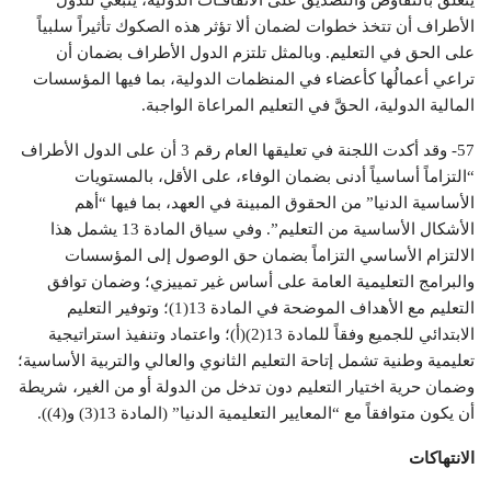
يتعلق بالتفاوض والتصديق على الاتفاقـات الدولية، ينبغي للدول
الأطراف أن تتخذ خطوات لضمان ألا تؤثر هذه الصكوك تأثيراً سلبياً
على الحق في التعليم. وبالمثل تلتزم الدول الأطراف بضمان أن
تراعي أعمالُها كأعضاء في المنظمات الدولية، بما فيها المؤسسات
المالية الدولية، الحقَّ في التعليم المراعاة الواجبة.
57- وقد أكدت اللجنة في تعليقها العام رقم 3 أن على الدول الأطراف
“التزاماً أساسياً أدنى بضمان الوفاء، على الأقل، بالمستويات
الأساسية الدنيا” من الحقوق المبينة في العهد، بما فيها “أهم
الأشكال الأساسية من التعليم”. وفي سياق المادة 13 يشمل هذا
الالتزام الأساسي التزاماً بضمان حق الوصول إلى المؤسسات
والبرامج التعليمية العامة على أساس غير تمييزي؛ وضمان توافق
التعليم مع الأهداف الموضحة في المادة 13(1)؛ وتوفير التعليم
الابتدائي للجميع وفقاً للمادة 13(2)(أ)؛ واعتماد وتنفيذ استراتيجية
تعليمية وطنية تشمل إتاحة التعليم الثانوي والعالي والتربية الأساسية؛
وضمان حرية اختيار التعليم دون تدخل من الدولة أو من الغير، شريطة
أن يكون متوافقاً مع “المعايير التعليمية الدنيا” (المادة 13(3) و(4)).
الانتهاكات