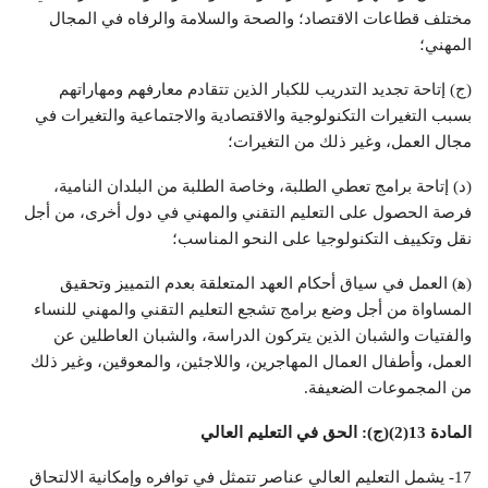
مختلف قطاعات الاقتصاد؛ والصحة والسلامة والرفاه في المجال
المهني؛
(ج) إتاحة تجديد التدريب للكبار الذين تتقادم معارفهم ومهاراتهم
بسبب التغيرات التكنولوجية والاقتصادية والاجتماعية والتغيرات في
مجال العمل، وغير ذلك من التغيرات؛
(د) إتاحة برامج تعطي الطلبة، وخاصة الطلبة من البلدان النامية،
فرصة الحصول على التعليم التقني والمهني في دول أخرى، من أجل
نقل وتكييف التكنولوجيا على النحو المناسب؛
(ﻫ) العمل في سياق أحكام العهد المتعلقة بعدم التمييز وتحقيق
المساواة من أجل وضع برامج تشجع التعليم التقني والمهني للنساء
والفتيات والشبان الذين يتركون الدراسة، والشبان العاطلين عن
العمل، وأطفال العمال المهاجرين، واللاجئين، والمعوقين، وغير ذلك
من المجموعات الضعيفة.
المادة 13(2)(ج): الحق في التعليم العالي
17- يشمل التعليم العالي عناصر تتمثل في توافره وإمكانية الالتحاق