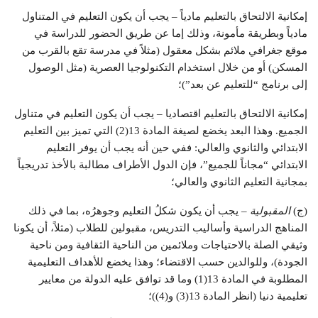
إمكانية الالتحاق بالتعليم مادياً – يجب أن يكون التعليم في المتناول
مادياً وبطريقة مأمونة، وذلك إما عن طريق الحضور للدراسة في
موقع جغرافي ملائم بشكل معقول (مثلاً في مدرسة تقع بالقرب من
المسكن) أو من خلال استخدام التكنولوجيا العصرية (مثل الوصول
إلى برنامج “للتعليم عن بعد”)؛
إمكانية الالتحاق بالتعليم اقتصاديا – يجب أن يكون التعليم في متناول
الجميع. وهذا البعد يخضع لصيغة المادة 13(2) التي تميز بين التعليم
الابتدائي والثانوي والعالي: ففي حين أنه يجب أن يوفر التعليم
الابتدائي “مجاناً للجميع”، فإن الدول الأطراف مطالبة بالأخذ تدريجياً
بمجانية التعليم الثانوي والعالي؛
(ج)
المقبولية
– يجب أن يكون شكلُ التعليم وجوهرُه، بما في ذلك
المناهج الدراسية وأساليب التدريس، مقبولين للطلاب (مثلاً، أن يكونا
وثيقي الصلة بالاحتياجات وملائمين من الناحية الثقافية ومن ناحية
الجودة)، وللوالدين حسب الاقتضاء؛ وهذا يخضع للأهداف التعليمية
المطلوبة في المادة 13(1) وما قد توافق عليه الدولة من معايير
تعليمية دنيا (انظر المادة 13(3) و(4))؛