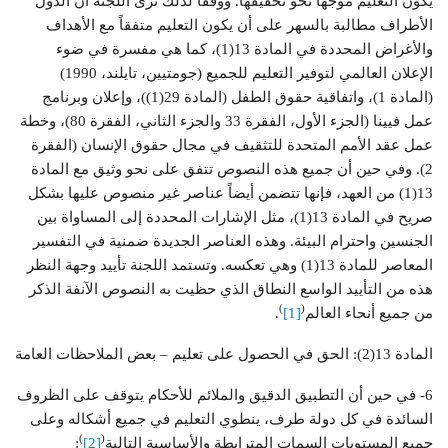
يكون التعليم موجهاً نحو تحقيقها. ووفقاً لذلك ترى اللجنة أن الدول
الأطراف مطالبة بالسهر على أن يكون التعليم متفقاً مع الأهداف
والأغراض المحددة في المادة 13(1)، كما هي مفسرة في ضوء
الإعلان العالمي لتوفير التعليم للجميع (جومتيين، تايلند، 1990)
(المادة 1)، واتفاقية حقوق الطفل (المادة 29(1))، وإعلان وبرنامج
عمل فيينا (الجزء الأول، الفقرة 33 والجزء الثاني، الفقرة 80)، وخطة
عمل عقد الأمم المتحدة للتثقيف في مجال حقوق الإنسان (الفقرة
2). وفي حين أن جميع هذه النصوص تتفق على نحو وثيق مع المادة
13(1) من العهد، فإنها تتضمن أيضاً عناصر غير منصوص عليها بشكل
صريح في المادة 13(1)، مثل الإشارات المحددة إلى المساواة بين
الجنسين واحترام البيئة. وهذه العناصر الجديدة ضمنية في التفسير
المعاصر للمادة 13(1) وهي تعكسه. وتستمد اللجنة تأييد وجهة النظر
هذه من التأييد الواسع النطاق الذي حظيت به النصوص الآنفة الذكر
)
(
من جميع أنحاء العالم
[1]
.
المادة 13(2): الحق في الحصول على تعليم – بعض الملاحظات العامة
6- في حين أن التطبيق الدقيق والملائم للأحكام يتوقف على الظروف
السائدة في كل دولة طرف، ينطوي التعليم في جميع أشكاله وعلى
)
(
جميع المستويات السمات المترابطة والأساسية التالية
[2]
: