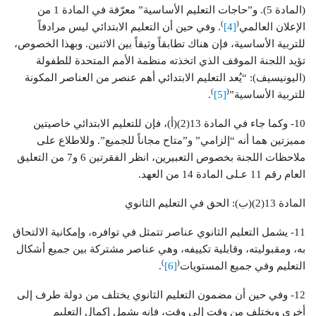
(المادة 5). و”حاجات التعليم الأساسية” معرّفة في المادة 1 من
)
(
الإعلان العالمي
[4]
. وفي حين أن التعليم الابتدائي ليس مرادفاً
للتربية الأساسية، فإن هناك تطابقاً وثيقاً بين الاثنين. وبهذا الخصوص،
تؤيد اللجنة الموقف الذي اتخذته منظمة الأمم المتحدة للطفولة
(اليونيسيف): “يُعد التعليم الابتدائي أهم عنصر من العناصر المكونة
)
(
للتربية الأساسية”
[5]
.
10- وكما جاء في المادة 13(2)(أ)، فإن للتعليم الابتدائي خاصيتين
مميزتين هما أنه “إلزامي” و”متاح مجاناً للجميع”. وللاطلاع على
ملاحظات اللجنة بخصوص التعبيرين، انظر الفقرتين 6 و7 من التعليق
العام رقم 11 عـلى المادة 14 من العهد.
المادة 13(2)(ب): الحق في التعليم الثانوي
11- يشمل التعليم الثانوي عناصر تتمثل في توافره، وإمكانية الالتحاق
به، ومقبوليته، وقابلية تكييفه، وهي عناصر مشتركة بين جميع أشكال
)
(
التعليم وفي جميع المستويات
[6]
.
12- وفي حين أن مضمون التعليم الثانوي يختلف من دولة طرف إلى
أخرى ويختلف من وقت إلى وقت، فإنه يشمل إكمال التعليم