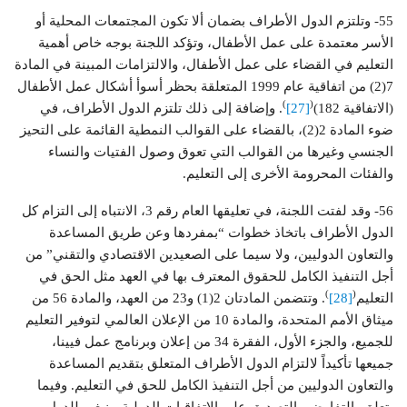
55- وتلتزم الدول الأطراف بضمان ألا تكون المجتمعات المحلية أو
الأسر معتمدة على عمل الأطفال، وتؤكد اللجنة بوجه خاص أهمية
التعليم في القضاء على عمل الأطفال، والالتزامات المبينة في المادة
7(2) من اتفاقية عام 1999 المتعلقة بحظر أسوأ أشكال عمل الأطفال
)
(
(الاتفاقية 182)
[27]
. وإضافة إلى ذلك تلتزم الدول الأطراف، في
ضوء المادة 2(2)، بالقضاء على القوالب النمطية القائمة على التحيز
الجنسي وغيرها من القوالب التي تعوق وصول الفتيات والنساء
والفئات المحرومة الأخرى إلى التعليم.
56- وقد لفتت اللجنة، في تعليقها العام رقم 3، الانتباه إلى التزام كل
الدول الأطراف باتخاذ خطوات “بمفردها وعن طريق المساعدة
والتعاون الدوليين، ولا سيما على الصعيدين الاقتصادي والتقني” من
أجل التنفيذ الكامل للحقوق المعترف بها في العهد مثل الحق في
)
(
التعليم
[28]
. وتتضمن المادتان 2(1) و23 من العهد، والمادة 56 من
ميثاق الأمم المتحدة، والمادة 10 من الإعلان العالمي لتوفير التعليم
للجميع، والجزء الأول، الفقرة 34 من إعلان وبرنامج عمل فيينا،
جميعها تأكيداً لالتزام الدول الأطراف المتعلق بتقديم المساعدة
والتعاون الدوليين من أجل التنفيذ الكامل للحق في التعليم. وفيما