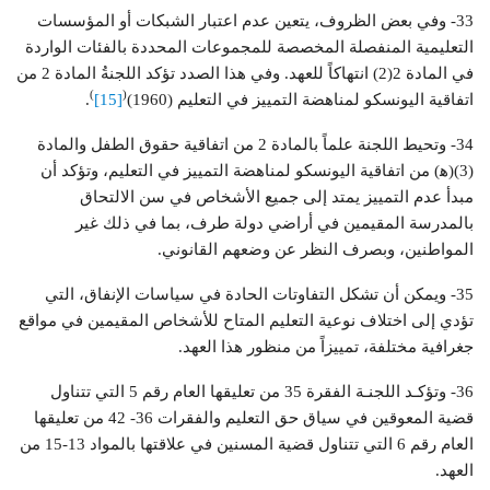
33- وفي بعض الظروف، يتعين عدم اعتبار الشبكات أو المؤسسات
التعليمية المنفصلة المخصصة للمجموعات المحددة بالفئات الواردة
في المادة 2(2) انتهاكاً للعهد. وفي هذا الصدد تؤكد اللجنةُ المادة 2 من
)
(
اتفاقية اليونسكو لمناهضة التمييز في التعليم (1960)
[15]
.
34- وتحيط اللجنة علماً بالمادة 2 من اتفاقية حقوق الطفل والمادة
(3)(ﻫ) من اتفاقية اليونسكو لمناهضة التمييز في التعليم، وتؤكد أن
مبدأ عدم التمييز يمتد إلى جميع الأشخاص في سن الالتحاق
بالمدرسة المقيمين في أراضي دولة طرف، بما في ذلك غير
المواطنين، وبصرف النظر عن وضعهم القانوني.
35- ويمكن أن تشكل التفاوتات الحادة في سياسات الإنفاق، التي
تؤدي إلى اختلاف نوعية التعليم المتاح للأشخاص المقيمين في مواقع
جغرافية مختلفة، تمييزاً من منظور هذا العهد.
36- وتؤكـد اللجنـة الفقرة 35 من تعليقها العام رقم 5 التي تتناول
قضية المعوقين في سياق حق التعليم والفقرات 36- 42 من تعليقها
العام رقم 6 التي تتناول قضية المسنين في علاقتها بالمواد 13-15 من
العهد.