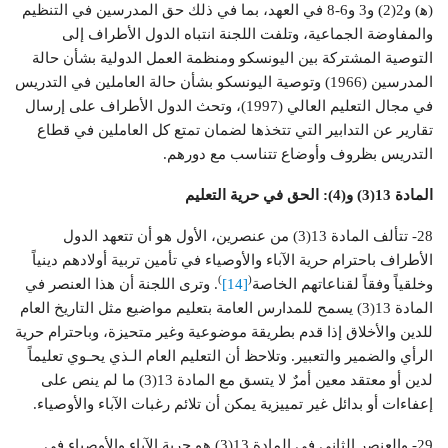
(ﻫ) و2(2) و3 و6-8 في العهد، بما في ذلك حق المدرسين في التنظيم
والمفاوضة الجماعية، وتلفت اللجنة انتباه الدول الأطراف إلى
التوصية المشتركة بين اليونسكو ومنظمة العمل الدولية بشأن حالة
المدرسين (1966) وتوصية اليونسكو بشأن حالة العاملين في التدريس
في مجال التعليم العالي (1997)، وتحث الدول الأطراف على إرسال
تقارير عن التدابير التي تتخذها لضمان تمتع كل العاملين في قطاع
التدريس بظروف وأوضاع تتناسب مع دورهم.
المادة 13(3) و(4): الحق في حرية التعليم
28- تتألف المادة 13(3) من عنصرين، الأول هو أن تتعهد الدول
الأطراف باحترام حرية الآباء والأوصياء في تأمين تربية أولادهم دينياً
)
(
وخلقياً وفقاً لقناعاتهم الخاصة
[14]
. وترى اللجنة أن هذا العنصر في
المادة 13(3) يسمح للمدارس العامة بتعليم مواضيع مثل التاريخ العام
للدين والأخلاق إذا قدم بطريقة موضوعية وغير متحيزة، وباحترام حرية
الرأي والضمير والتعبير. وتلاحظ أن التعليم العام الـذي يحـوي تعليماً
لدين أو معتقد معين أمرٌ لا يتسق مع المادة 13(3) ما لم ينص على
إعفاءات أو بدائل غير تمييزية يمكن أن تلائم رغبات الآباء والأوصياء.
29- والعنصر الثاني في المادة 13(3) هو حرية الآباء والأوصياء في