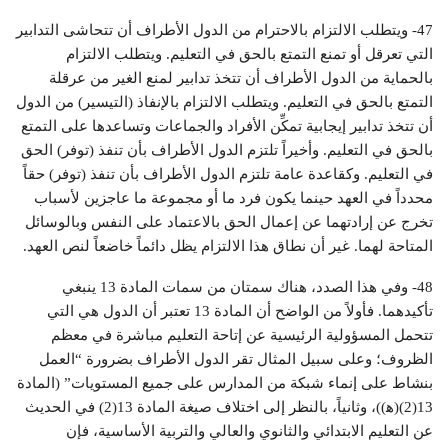
47- ويتطلب الالتزام بالاحترام من الدول الأطراف أن تتحاشى التدابير
التي تعرقل أو تمنع التمتع بالحق في التعليم. ويتطلب الالتزام
بالحماية من الدول الأطراف أن تتخذ تدابير لمنع الغير من عرقلة
التمتع بالحق في التعليم. ويتطلب الالتزام بالإنفاذ (التيسير) من الدول
أن تتخذ تدابير إيجابية تمكِّن الأفراد والجماعات وتساعدها على التمتع
بالحق في التعليم. وأخيراً تلتزم الدول الأطراف بأن تنفذ (توفر) الحق
في التعليم. وكقاعدة عامة تلتزم الدول الأطراف بأن تنفذ (توفر) حقاً
محدداً في العهد حينما يكون فرد ما أو مجموعة ما عاجزين لأسباب
تخرج عن إرادتهما عن إعمال الحق بالاعتماد على النفس وبالوسائل
المتاحة لهما. غير أن نطاق هذا الالتزام يظل دائماً خاضعاً لنص العهد.
48- وفي هذا الصدد، هناك سمتان من سمات المادة 13 ينبغي
تأكيدهما. فأولاً من الواضح أن المادة 13 تعتبر أن الدول هي التي
تتحمل المسؤولية الرئيسية عن إتاحة التعليم مباشرة في معظم
الظروف؛ وعلى سبيل المثال تقر الدول الأطراف بضرورة “العمل
بنشاط على إنماء شبكة من المدارس على جميع المستويات” (المادة
13(2)(ﻫ))، وثانياً، بالنظر إلى اختلاف صيغة المادة 13(2) في الحديث
عن التعليم الابتدائي والثانوي والعالي والتربية الأساسية، فإن