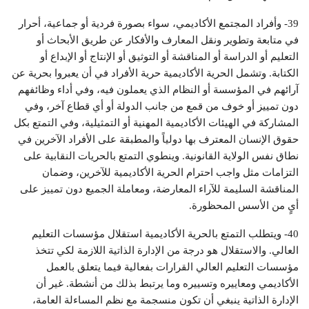
39- وأفراد المجتمع الأكاديمي، سواء بصورة فردية أو جماعية، أحرار
في متابعة وتطوير ونقل المعارف والأفكار عن طريق الأبحاث أو
التعليم أو الدراسة أو المناقشة أو التوثيق أو الإنتاج أو الإبداع أو
الكتابة. وتشمل الحرية الأكاديمية حرية الأفراد في أن يعبروا بحرية عن
آرائهم في المؤسسة أو النظام الذي يعملون فيه، وفي أداء وظائفهم
دون تمييز أو خوف من قمع من جانب الدولة أو أي قطاع آخر، وفي
المشاركة في الهيئات الأكاديمية المهنية أو التمثيلية، وفي التمتع بكل
حقوق الإنسان المعترف بها دولياً والمطبقة على الأفراد الآخرين في
نطاق نفس الولاية القانونية. وينطوي التمتع بالحريات النقابية على
التزامات مثل واجب احترام الحرية الأكاديمية للآخرين، وضمان
المناقشة السليمة للآراء المعارضة، ومعاملة الجميع دون تمييز على
أيٍ من الأسس المحظورة.
40- ويتطلب التمتع بالحرية الأكاديمية استقلال مؤسسات التعليم
العالي. والاستقلال هو درجة من الإدارة الذاتية اللازمة لكي تتخذ
مؤسسات التعليم العالي القرارات بفعالية فيما يتعلق بالعمل
الأكاديمي ومعاييره وتسييره وما يرتبط بذلك من أنشطة. غير أن
الإدارة الذاتية ينبغي أن تكون منسجمة مع نظم المساءلة العامة،