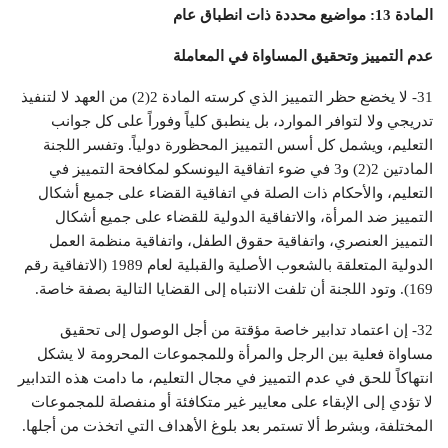
المادة 13: مواضيع محددة ذات انطباق عام
عدم التمييز وتحقيق المساواة في المعاملة
31- لا يخضع حظر التمييز الذي كرسته المادة 2(2) من العهد لا لتنفيذ
تدريجي ولا لتوافر الموارد، بل ينطبق كلياً وفوراً على كل جوانب
التعليم، ويشمل كل أسس التمييز المحظورة دولياً. وتفسر اللجنة
المادتين 2(2) و3 في ضوء اتفاقية اليونسكو لمكافحة التمييز في
التعليم، والأحكام ذات الصلة في اتفاقية القضاء على جميع أشكال
التمييز ضد المرأة، والاتفاقية الدولية للقضاء على جميع أشكال
التمييز العنصري، واتفاقية حقوق الطفل، واتفاقية منظمة العمل
الدولية المتعلقة بالشعوب الأصلية والقبلية لعام 1989 (الاتفاقية رقم
169). وتود اللجنة أن تلفت الانتباه إلى القضايا التالية بصفة خاصة.
32- إن اعتماد تدابير خاصة مؤقتة من أجل الوصول إلى تحقيق
مساواة فعلية بين الرجل والمرأة وللمجموعات المحرومة لا يشكل
انتهاكاً للحق في عدم التمييز في مجال التعليم، ما دامت هذه التدابير
لا تؤدي إلى الإبقاء على معايير غير متكافئة أو منفصلة للمجموعات
المختلفة، وبشرط ألا تستمر بعد بلوغ الأهداف التي اتخذت من أجلها.