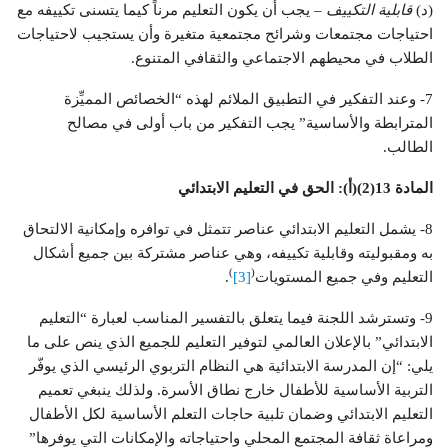
(د)
قابلية التكييف
– يجب أن يكون التعليم مرناً كيما يتسنى تكييفه مع
احتياجات مجتمعات وشرائح مجتمعية متغيرة وأن يستجيب لاحتياجات
الطلاب في محيطهم الاجتماعي والثقافي المتنوع.
7- وعند التفكير في التطبيق الملائم لهذه “الخصائص المميِّزة
المترابطة والأساسية” يجب التفكير من باب أولى في مصالح
الطالب.
المادة 13(2)(أ): الحق في التعليم الابتدائي
8- يشمل التعليم الابتدائي عناصر تتمثل في توافره وإمكانية الالتحاق
به ومقبوليته وقابلية تكييفه، وهي عناصر مشتركة بين جميع أشكال
)
(
التعليم وفي جميع المستويات
[3]
.
9- وتسترشد اللجنة فيما يتعلق بالتفسير المناسب لعبارة “التعليم
الابتدائي” بالإعلان العالمي لتوفير التعليم للجميع الذي ينص على ما
يلي: “إن المدرسة الابتدائية هي النظام التربوي الرئيسي الذي يوفّر
التربية الأساسية للأطفال خارج نطاق الأسرة. ولذلك ينبغي تعميم
التعليم الابتدائي وضمان تلبية حاجات التعلم الأساسية لكل الأطفال
ومراعاة ثقافة المجتمع المحلي واحتياجاته والإمكانات التي يوفرها”