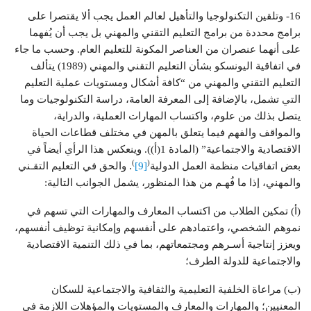
16- وتلقين التكنولوجيا والتأهيل لعالم العمل يجب ألا يقتصرا على
برامج محددة من برامج التعليم التقني والمهني بل يجب أن يُفهما
على أنهما عنصران من العناصر المكونة للتعليم العام. وحسب ما جاء
في اتفاقية اليونسكو بشأن التعليم التقني والمهني (1989) يتألف
التعليم التقني والمهني من “كافة أشكال ومستويات عملية التعليم
التي تشمل، بالإضافة إلى المعرفة العامة، دراسة التكنولوجيات وما
يتصل بذلك من علوم، واكتساب المهارات العملية، والدراية،
والمواقف والفهم فيما يتعلق بالمهن في مختلف قطاعات الحياة
الاقتصادية والاجتماعية” (المادة 1(أ)). وينعكس هذا الرأي أيضاً في
)
(
بعض اتفاقيات منظمة العمل الدولية
[9]
. والحق في التعليم التقـني
والمهني، إذا ما فُهـم من هذا المنظور، يشمل الجوانب التالية:
(أ) تمكين الطلاب من اكتساب المعارف والمهارات التي تسهم في
نموهم الشخصي، واعتمادهم على أنفسهم وإمكانية توظيف أنفسهم،
ويعزز إنتاجية أسـرهم ومجتمعاتهم، بما في ذلك التنمية الاقتصادية
والاجتماعية للدولة الطرف؛
(ب) مراعاة الخلفية التعليمية والثقافية والاجتماعية للسكان
المعنيين؛ والمهارات والمعارف والمستويات والمؤهلات اللازمة في