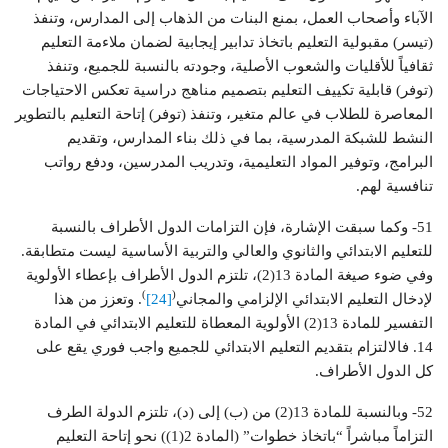
الآباء وأصحاب العمل، بمنع البنات من الذهاب إلى المدارس، وتنفذ
(تيسر) مقبولية التعليم باتخاذ تدابير إيجابية لضمان ملاءمة التعليم
ثقافياً للأقليات والشعوب الأصلية، وجودته بالنسبة للجميع، وتنفذ
(توفر) قابلية تكييف التعليم بتصميم مناهج دراسية تعكس الاحتياجات
المعاصرة للطلاب في عالم متغير، وتنفذ (توفر) إتاحة التعليم بالتطوير
النشط للشبكة المدرسية، بما في ذلك بناء المدارس، وتقديم
البرامج، وتوفير المواد التعليمية، وتدريب المدرسين، ودفع رواتب
تنافسية لهم.
51- وكما سبقت الإشارة، فإن التزامات الدول الأطراف بالنسبة
للتعليم الابتدائي والثانوي والعالي والتربية الأساسية ليست متطابقة.
وفي ضوء صيغة المادة 13(2)، تلتزم الدول الأطراف بإعطاء الأولوية
)
(
لإدخال التعليم الابتدائي الإلزامي والمجاني
[24]
. وتعزز من هذا
التفسير للمادة 13(2) الأولوية المعطاة للتعليم الابتدائي في المادة
14. فالالتزام بتقديم التعليم الابتدائي للجميع واجب فوري يقع على
كل الدول الأطراف.
52- وبالنسبة للمادة 13(2) من (ب) إلى (د)، تلتزم الدولة الطرف
التزاماً مباشراً “باتخاذ خطوات” (المادة 2(1)) نحو إتاحة التعليم