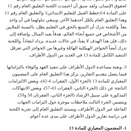
لحقوق الإنسان. ولقد سبق أن اعتمدت اللجنة التعليق العام رقم 11
على المادة 14(خطط العمل للتعليم الابتدائي)؛ والتعليق العام رقم 11
وهذا التعليق العام يكمّل أحدهما الآخر، وينبغي تناولهما في آن واحد
معاً. واللجنة تدرك أن التمتع بالحق في التعليم يظل، بالنسبة للملايين
من الأشخاص في جميع أنحاء العالم، هدفاً بعيد المنال. وإضافة إلى
ذلك، فإن هذا الهدف لا يفتأ، في حالات عديدة، يزداد ابتعاداً. واللجنة
تدرك أيضاً الحواجز الهيكلية الهائلة وغيرها من الحواجز التي تعرقل
التنفيذ الكامل للمادة 13 في العديد من الدول الأطراف.
3- وبغية مساعدة الدول الأطراف على تنفيذ العهد والوفاء بالتزاماتها
فيما يتصل بتقديم التقارير، يركز هذا التعليق العام على المضمون
المعياري للمادة 13 (الجزء الأول، الفقرات 4-42)، وبعض الالتزامات
الناتجة عن ذلك (الجزء الثاني، الفقرات 43-57)، وبعض الانتهاكات
المذكورة على سبيل الإرشاد (الجزء الثاني، الفقرتان 58 و59).
ويتضمن الجزء الثالث ملاحظات موجزة حول التزامات الجهات
الفاعلة غير الدول الأطراف. ويستند التعليق العام إلى تجربة اللجنة
في دراسة تقارير الدول الأطراف على مدى عدة أعوام.
1- المضمون المعياري للمادة 13