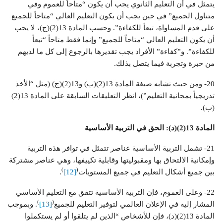
يتمثل في أن التعليم الثانوي يجب أن يكون “متاحاً للعموم وفي
متناول الجميع” في حين يجب أن يكون التعليم العالي “متاحاً للجميع
على قدم المساواة، تبعاً للكفاءة”. وحسب المادة 13(2)(ج)، لا يجب
أن يكون التعليم العالي “متاحاً للجميع” وإنما فقط متاحاً “تبعاً
للكفاءة”. و”كفاءة” الأفراد يجب تقديرها بالرجوع إلى كل ما لديهم
من خبرة وتجربة فيما يتصل بذلك.
20- ومن حيث تشابه صيغة المادة 13(2)(ب) و13(2)(ج) (مثل “الأخذ
تدريجياً بمجانية التعليم”)، انظر التعليقات السابقة على المادة 13(2)
(ب).
المادة 13(2)(د): الحق في التربية الأساسية
21- تشمل التربية الأساسية عناصر تتمثل في توافر هذه التربية
وإمكانية الالتحاق بها ومقبوليتها وقابلية تكييفها، وهي عناصر مشتركة
)
(
بين جميع أشكال التعليم في جميع المستويات
[12]
.
22- وعلى العموم، فإن التربية الأساسية تتفق مع التعليم الأساسي
)
(
المشار إليه في الإعلان العالمي لتوفير التعليم للجميع
[13]
. وبموجب
المادة 13(2)(د)، فإن للأشخاص “الذين لم يتلقوا أو لم يستكملوا