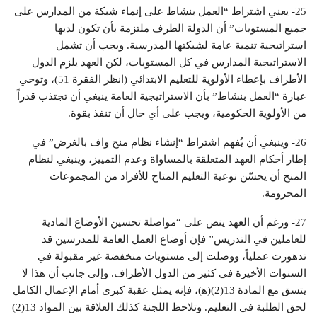
25- يعني اشتراط “العمل بنشاط على إنماء شبكة من المدارس على
جميع المستويات” أن الدولة الطرف ملتزمة بأن تكون لديها
استراتيجية تنمية عامة لشبكتها المدرسية. ويجب أن تشمل
الاستراتيجية المدارس في كل المستويات، لكن العهد يلزم الدول
الأطراف بإعطاء الأولوية للتعليم الابتدائي (انظر الفقرة 51)، وتوحي
عبارة “العمل بنشاط” بأن الاستراتيجية العامة ينبغي أن تجتذب قدراً
من الأولوية الحكومية، ويجب على أي حال أن تنفذ بقوة.
26- وينبغي أن يُفهم اشتراط “إنشاء نظام منح واف بالغرض” في
إطار أحكام العهد المتعلقة بالمساواة وعدم التمييز، وينبغي لنظام
المنح أن يحسّن نوعية التعليم المتاح للأفراد من المجموعات
المحرومة.
27- ورغم أن العهد ينص على “مواصلة تحسين الأوضاع المادية
للعاملين في التدريس” فإن أوضاع العمل العامة للمدرسين قد
تدهورت عملياً، ووصلت إلى مستويات منخفضة غير مقبولة في
السنوات الأخيرة في كثير من الدول الأطراف. وإلى جانب أن هذا لا
يتسق مع المادة 13(2)(ﻫ)، فإنه يمثل عقبة كبرى أمام الإعمال الكامل
لحق الطلبة في التعليم. وتلاحظ اللجنة كذلك العلاقة بين المواد 13(2)