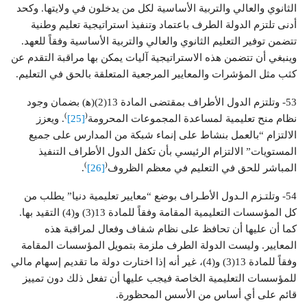
الثانوي والعالي والتربية الأساسية لكل من يدخلون في ولايتها. وكحد
أدنى تلتزم الدولة الطرف باعتماد وتنفيذ استراتيجية تعليم وطنية
تتضمن توفير التعليم الثانوي والعالي والتربية الأساسية وفقاً للعهد.
وينبغي أن تتضمن هذه الاستراتيجية آليات يمكن بها مراقبة التقدم عن
كثب مثل المؤشرات والمعايير المرجعية المتعلقة بالحق في التعليم.
53- وتلتزم الدول الأطراف بمقتضى المادة 13(2)(ﻫ) بضمان وجود
)
(
نظام منح تعليمية لمساعدة المجموعات المحرومة
[25]
. ويعزز
الالتزام “بالعمل بنشاط على إنماء شبكة من المدارس على جميع
المستويات” الالتزام الرئيسي بأن تكفل الدول الأطراف التنفيذ
)
(
المباشر للحق في التعليم في معظم الظروف
[26]
.
54- وتلتـزم الـدول الأطـراف بوضع “معايير تعليمية دنيا” يطلب من
كل المؤسسات التعليمية المقامة وفقاً للمادة 13(3) و(4) التقيد بها.
كما أن عليها أن تحافظ على نظام شفاف وفعال لمراقبة هذه
المعايير. وليست الدولة الطرف ملزمة بتمويل المؤسسات المقامة
وفقاً للمادة 13(3) و(4)، غير أنه إذا اختارت دولة ما تقديم إسهام مالي
للمؤسسات التعليمية الخاصة فيجب عليها أن تفعل ذلك دون تمييز
قائم على أي أساس من الأسس المحظورة.