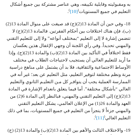
به ومقبوليته وقابلية تكييفه، وهي عناصر مشتركة بين جميع أشكال
)
(
التعليم في جميع المستويات
[10]
.
18- وفي حين أن المادة 13(2)(ج) قد صيغت على منوال المادة 13(2)
(ب)، فإن هناك اختلافات بين أحكام الفقرتين. فالمادة 13(2)(ج) لا
تتضمن إشارة لا إلى التعليم “بمختلف أنواعه” ولا إلى للتعليم التقني
والمهني تحديداً. وفي رأي اللجنة أن وجهي الإغفال هذين يعكسان
فقط اختلافاً في التأكيد بين المادة 13(2)(ب) والمادة 13(2)(ج). وإذا
ما أريد للتعليم العالي أن يستجيب لاحتياجات الطلاب في مختلف
الأوساط الاجتماعية والثقافية، فلا بد أن يشتمل على مناهج دراسية
مرنة ونظم مختلفة لتوفير التعليم، مثل التعليم عن بعد؛ غير أنه في
الممارسة العملية يجب أن يتوافـر كل مـن التعليـم الثانوي والتعليم
العالي “بأشكال مختلفة”. أما فيما يتعلق بانعدام الإشارة في المادة
13(2)(ج) إلى التعليم التقني والمهني، فبالنظر إلى المادة 6(2) من
العهد والمادة 26(1) من الإعلان العالمي، يشكل التعليم التقني
والمهني جزءاً لا يتجزأ من التعليم في جميع المستويات، بما في ذلك
)
(
التعليم العالي
[11]
.
19- والاختلاف الثالث والأهم بين المادة 13(2)(ب) والمادة 13(2) (ج)