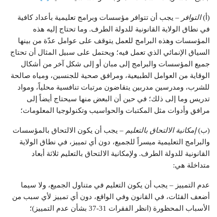
(أ)
التوافر
– يجب أن تتوافر مؤسسات وبرامج تعليمية بأعداد كافية
في نطاق الولاية القانونية للدولة الطرف. وما تحتاج إليه هذه
المؤسسات وهذه البرامج للعمل يتوقف على عوامل عدّة من بينها
السياق الإنمائي الذي تعمل فيه؛ ويحتمل على سبيل المثال أن تحتاج
جميع المؤسسات والبرامج إلى مبان أو إلى شكل آخر من أشكال
الوقاية من العوامل الطبيعية، ومرافق صحية للجنسين، ومياه صالحة
للشرب، ومدرسين مدربين يتقاضون مرتبات تنافسية محلياً، ومواد
تدريس وما إلى ذلك؛ في حين أن البعض منها سيحتاج أيضاً إلى
مرافق وأدوات مثل المكتبات والحواسيب وتكنولوجيا المعلومات؛
(ب)
إمكانية الالتحاق
بالتعليم
– يجب أن يكون الالتحاق بالمؤسسات
والبرامج التعليمية ميسراً للجميع، دون أي تمييز، في نطاق الولاية
القانونية للدولة الطرف. ولإمكانية الالتحاق بالتعليم ثلاثة أبعاد
متداخلة هي:
عدم التمييز – يجب أن يكون التعليم في متناول الجميع، ولا سيما
أضعف الفئات، في القانون وفي الواقع، دون أي تمييز لأي سبب من
الأسباب المحظورة (انظر الفقرات 31-37 بشأن عدم التمييز)؛