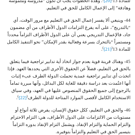
للمادة 13
[20]
. وهذه الخطوات يجب أن تكون “مدروسة وملموسة
وهادفة” إلى الإعمال الكامل للحق في التعليم.
44- وينبغي ألا يفسر إعمال الحق في التعليم مع مرور الوقت، أي
“بالتدريج”، على أنه يفرغ التزامات الدول الأطراف من أي مضمون
جاد، فالإعمال التدريجي يعني أن على الدول الأطراف التزاماً محدداً
ومستمراً “بالتحرك بسرعة وفعالية بقدر الإمكان” نحو التنفيذ الكامل
)
(
للمادة 13
[21]
.
45- وهناك قرينة قوية بعدم جواز اتخاذ أية تدابير تراجعية فيما يتعلق
بالحق في التعليم، فضلاً عن الحقوق الأخرى التي يحددها العهد. فإذا
اتخذت أي تدابير تراجعية عمدية تحملت الدولة الطرف عبء إثبات
أنها اعتُمدت بعد دراسة دقيقة للغاية لكل البدائل، وأنها مبررة تماماً
بالرجوع إلى جميع الحقوق المنصوص عليها في العهد، وفي سياق
)
(
الاستخدام الكامل لأقصى الموارد المتاحة للدولة الطرف
[22]
.
46- والحق في التعليم، ككل حقوق الإنسان، يفرض ثلاثة أنواع أو
مستويات من الالتزامات على الدول الأطراف، هي: التزام الاحترام
والتزام الحماية والتزام الإنفاذ. ويشمل التزام الإنفاذ بدوره التزاماً
بتيسير الحق في التعليم والتزاماً بتوفيره.