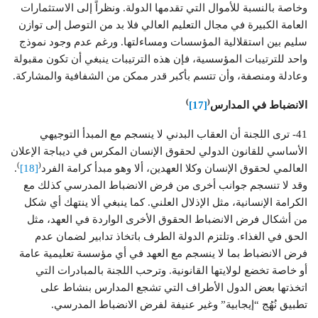
وخاصة بالنسبة للأموال التي تقدمها الدولة. ونظراً إلى الاستثمارات
العامة الكبيرة في مجال التعليم العالي فلا بد من التوصل إلى توازن
سليم بين استقلالية المؤسسات ومساءلتها. ورغم عدم وجود نموذج
واحد للترتيبات المؤسسية، فإن هذه الترتيبات ينبغي أن تكون مقبولة
وعادلة ومنصفة، وأن تتسم بأكبر قدر ممكن من الشفافية والمشاركة.
)
(
الانضباط في المدارس
[17]
41- ترى اللجنة أن العقاب البدني لا ينسجم مع المبدأ التوجيهي
الأساسي للقانون الدولي لحقوق الإنسان المكرس في ديباجة الإعلان
)
(
العالمي لحقوق الإنسان وكلا العهدين، ألا وهو مبدأ كرامة الفرد
[18]
.
وقد لا تنسجم جوانب أخرى من فرض الانضباط المدرسي كذلك مع
الكرامة الإنسانية، مثل الإذلال العلني. كما ينبغي ألا ينتهك أي شكل
من أشكال فرض الانضباط الحقوق الأخرى الواردة في العهد، مثل
الحق في الغذاء. وتلتزم الدولة الطرف باتخاذ تدابير لضمان عدم
فرض الانضباط بما لا ينسجم مع العهد في أي مؤسسة تعليمية عامة
أو خاصة تخضع لولايتها القانونية. وترحب اللجنة بالمبادرات التي
اتخذتها بعض الدول الأطراف التي تشجع المدارس بنشاط على
تطبيق نُهُج “إيجابية” وغير عنيفة لفرض الانضباط المدرسي.