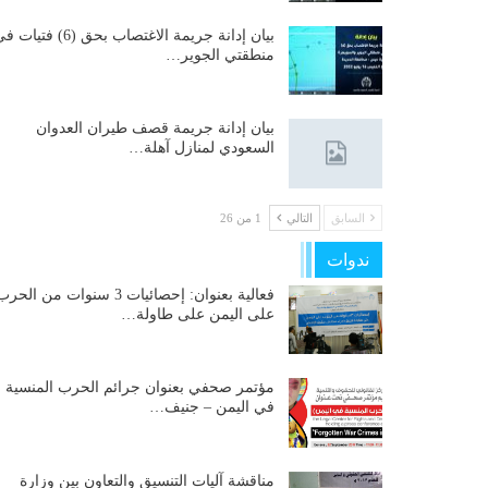
بيان إدانة جريمة الاغتصاب بحق (6) فتيات
منطقتي الجوير…
بيان إدانة جريمة قصف طيران العدوان
السعودي لمنازل آهلة…
السابق
التالي
1 من 26
ندوات
فعالية بعنوان: إحصائيات 3 سنوات من الحر
على اليمن على طاولة…
مؤتمر صحفي بعنوان جرائم الحرب المنسية
في اليمن – جنيف…
مناقشة آليات التنسيق والتعاون بين وزارة