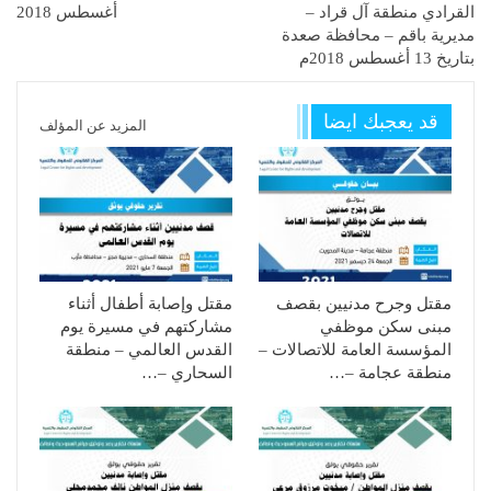
القرادي منطقة آل قراد –
أغسطس 2018
مديرية باقم – محافظة صعدة
بتاريخ 13 أغسطس 2018م
قد يعجبك ايضا
المزيد عن المؤلف
مقتل وجرح مدنيين بقصف
مقتل وإصابة أطفال أثناء
مبنى سكن موظفي
مشاركتهم في مسيرة يوم
المؤسسة العامة للاتصالات –
القدس العالمي – منطقة
منطقة عجامة –…
السحاري –…