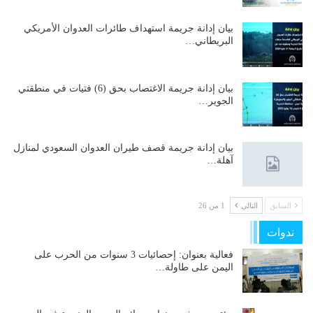
بيان إدانة جريمة استهداف طائرات العدوان الأمريكي
البريطاني…
بيان إدانة جريمة الاغتصاب بحق (6) فتيات في منطقتي
الجوير…
بيان إدانة جريمة قصف طيران العدوان السعودي لمنازل
آهلة…
السابق
التالي
1 من 26
ندوات
فعالية بعنوان: إحصائيات 3 سنوات من الحرب على
اليمن على طاولة…