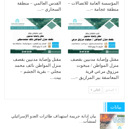
المؤسسة العامة للاتصالات –
القدس العالمي – منطقة
منطقة عجامة –…
السحاري –…
مقتل وإصابة مدنيين بقصف
مقتل وإصابة مدنيين بقصف
منزل المواطن / مبخوت
منزل المواطن نائف محمد
مرزوق مرعي قرية
مجلي – بقرية الجشم –
المعاسفة بير المرازيق –…
بيت…
السابق
التالي
بيانات
بيان إدانة جريمة استهداف طائرات العدو الإسرائيلي
لمنشآت…