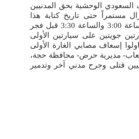
 السعودي الوحشية بحق المدنيين
ل مستمراً حتى تاريخ كتابة هذا
التقرير شنت طائراته الحربية ما بين الساعة 3:00 والساعة 3:30 قبل فجر
د الموافق 21 أكتوبر 2018م غارتين جويتين على سيارتين الأولى
اولوا إسعاف مصابي الغارة الأولى
شعاب- مديرية حرض- محافظة حجة،
مة بشعة راح ضحيتها (4) مدنيين قتلى وجرح مدني آخر وتدمير