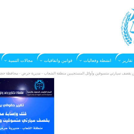
تقارير
انشطة وفعاليات
قوانين واتفاقيات
مجالات التنمية
 بقصف سيارتي متسوقين وأوائل المستجيبين منطقة الشعاب – مديرية حرض – محافظة حجة بتاريخ 21 أكتوب