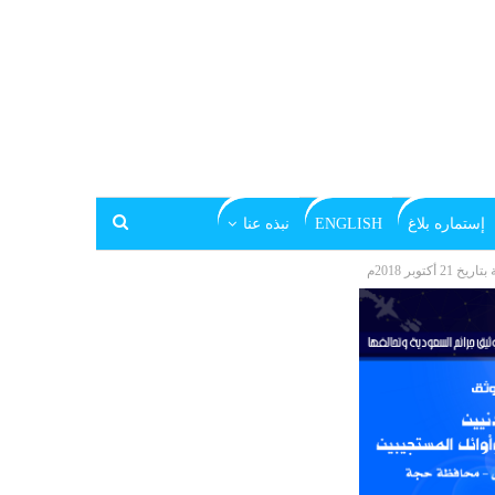
إستماره بلاغ
ENGLISH
نبذه عنا
ر 2018م