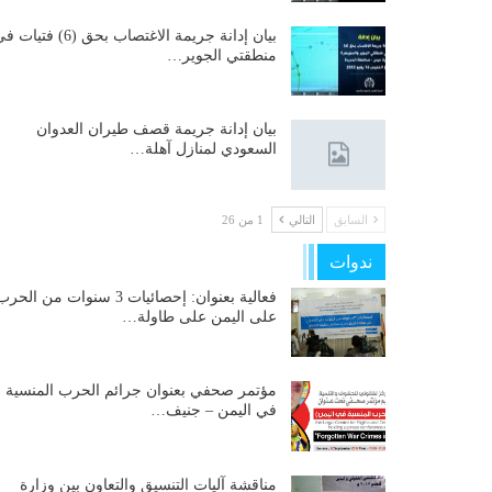
بيان إدانة جريمة الاغتصاب بحق (6) فتيات
منطقتي الجوير…
بيان إدانة جريمة قصف طيران العدوان
السعودي لمنازل آهلة…
السابق
التالي
1 من 26
ندوات
فعالية بعنوان: إحصائيات 3 سنوات من الحر
على اليمن على طاولة…
مؤتمر صحفي بعنوان جرائم الحرب المنسية
في اليمن – جنيف…
مناقشة آليات التنسيق والتعاون بين وزارة