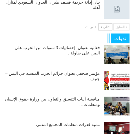
بيان إدانة جريمة قصف طيران العدوان السعودي لمنازل
آهلة…
السابق
التالي
1 من 26
ندوات
فعالية بعنوان: إحصائيات 3 سنوات من الحرب على
اليمن على طاولة…
مؤتمر صحفي بعنوان جرائم الحرب المنسية في اليمن –
جنيف…
مناقشة آليات التنسيق والتعاون بين وزارة حقوق الإنسان
ومنظمات…
تنمية قدرات منظمات المجتمع المدني