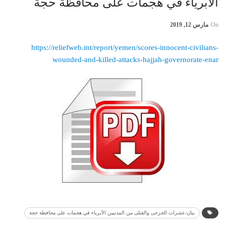
الأبریاء في ھجمات على محافظة حجة
On
مارس 12, 2019
https://reliefweb.int/report/yemen/scores-innocent-civilians-
wounded-and-killed-attacks-hajjah-governorate-enar
بيان-عشرات الجرحى والقتلى من المدنیین الأبریاء في ھجمات على محافظة حجة