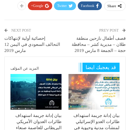
Google+
Twitter
Facebook
Share
NEXT POST
PREV POST
قصف أطفال نازحين منطقة
إحصائية أولية لإنتهاكات
طلان – مديرية كشر – محافظة
التحالف السعودي في اليمن 12
حجة – الجمعة 8 مارس 2019
مارس 2019
قد يعجبك ايضا
المزيد عن المؤلف
بيان إدانة جريمة استهداف
بيان إدانة جريمة استهداف
طائرات العدو الإسرائيلي
طائرات العدوان الأمريكي
لمنشآت مدنية وحيوية في
البريطاني للعاصمة صنعاء