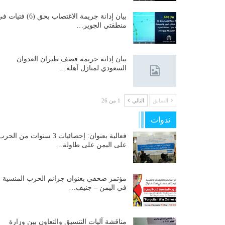
بيان إدانة جريمة الاغتصاب بحق (6) فتيات
منطقتي الجوير…
بيان إدانة جريمة قصف طيران العدوان
السعودي لمنازل آهلة…
السابق
التالي
1 من 26
ندوات
فعالية بعنوان: إحصائيات 3 سنوات من الحر
على اليمن على طاولة…
مؤتمر صحفي بعنوان جرائم الحرب المنسية
في اليمن – جنيف…
مناقشة آليات التنسيق والتعاون بين وزارة