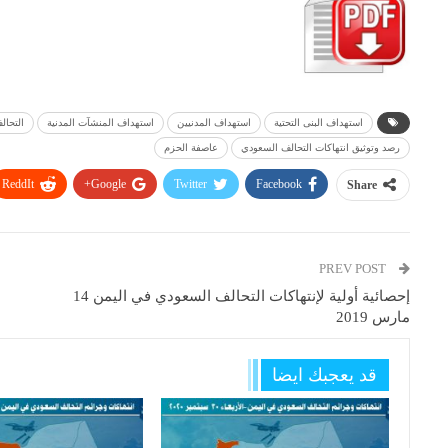
استهداف البنى التحتية
استهداف المدنيين
استهداف المنشآت المدنية
التحا
رصد وتوثيق انتهاكات التحالف السعودي
عاصفة الحزم
ReddIt
Google+
Twitter
Facebook
Share
PREV POST
إحصائية أولية لإنتهاكات التحالف السعودي في اليمن 14
مارس 2019
قد يعجبك ايضا