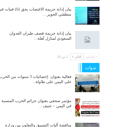
بيان إدانة جريمة الاغتصاب بحق (6) فتيات
منطقتي الجوير…
بيان إدانة جريمة قصف طيران العدوان
السعودي لمنازل آهلة…
السابق
التالي
1 من 26
ندوات
فعالية بعنوان: إحصائيات 3 سنوات من الحر
على اليمن على طاولة…
مؤتمر صحفي بعنوان جرائم الحرب المنسية
في اليمن – جنيف…
مناقشة آليات التنسيق والتعاون بين وزارة