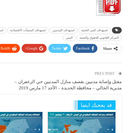
استهداف البنى التحتية
استهداف المدنيين
استهداف المنشآت الاقتصادية
است
المركز القانوني للحقوق والتنمية
اليمن
ReddIt
Google+
Twitter
Facebook
Share
PREV POST
مقتل وإصابة مدنيين بقصف منازل المدنيين حي الزعفران –
مديرية الحالي – محافظة الحديدة – الأحد 17 مارس 2019
قد يعجبك ايضا