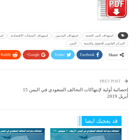
استهداف البنى التحتية
استهداف المدنيين
استهداف المنشآت الاقتصادية
است
المركز القانوني للحقوق والتنمية
اليمن
ReddIt
Google+
Twitter
Facebook
Share
PREV POST
إحصائية أولية لإنتهاكات التحالف السعودي في اليمن 15
أبريل 2019
قد يعجبك ايضا