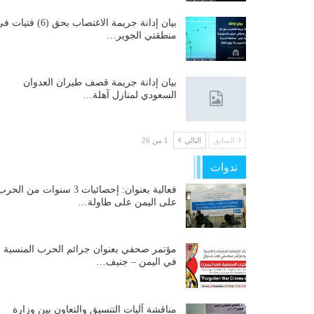
بيان إدانة جريمة الاغتصاب بحق (6) فتيات
منطقتي الجوير…
بيان إدانة جريمة قصف طيران العدوان
السعودي لمنازل آهلة…
السابق
التالي
1 من 26
ندوات
فعالية بعنوان: إحصائيات 3 سنوات من الحر
على اليمن على طاولة…
مؤتمر صحفي بعنوان جرائم الحرب المنسية
في اليمن – جنيف…
مناقشة آليات التنسيق والتعاون بين وزارة