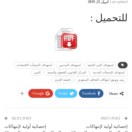
Last updated
أبريل 22, 2019
للتحميل :
استهداف البنى التحتية
استهداف المدنيين
استهداف المنشآت الاقتصادية
استهداف المنشآت المدنية
المركز القانوني للحقوق والتنمية
اليمن
رصد وتوثيق انتهاكات التحالف السعودي
عاصفة الحزم
Google+
Twitter
Facebook
Share
NEXT POST
PREV POST
إحصائية أولية لإنتهاكات
إحصائية أولية لإنتهاكات