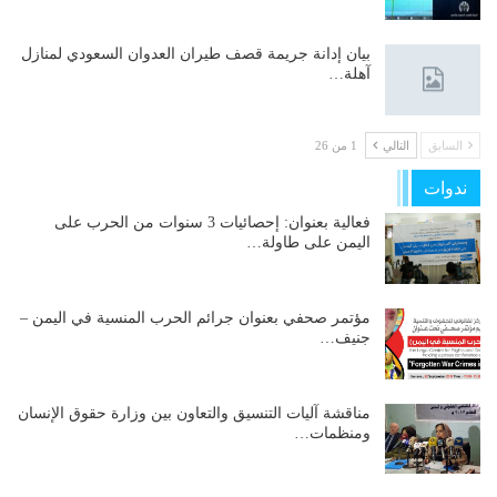
بيان إدانة جريمة قصف طيران العدوان السعودي لمنازل
آهلة…
السابق
التالي
1 من 26
ندوات
فعالية بعنوان: إحصائيات 3 سنوات من الحرب على
اليمن على طاولة…
مؤتمر صحفي بعنوان جرائم الحرب المنسية في اليمن –
جنيف…
مناقشة آليات التنسيق والتعاون بين وزارة حقوق الإنسان
ومنظمات…